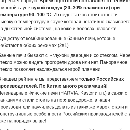
нагревает парную.
Время протопки составляет от 15 мин
финской сауне
сухой воздух (20–30% влажности)
при
температуре 90–100 °С.
Из недостатков стоит отнести
высокую температуру в сауне которая негативно сказывает
на дыхательной системе , на коже и волосах человека!
Существуют комбинированные банные печи, которые
работают в обоих режимах (2в1)
Банные печи бывают с «глухой» дверцей и со стеклом. Чер
стекло можно видеть прогорели дрова или нет. Панорамное
стекло позволяет наслаждаться игрой пламени.
В нашем рейтинге мы представляем
только Российских
производителей.
По Китаю много рекламаций
!
Легендарные Финские печи (HARVIA, Kastor и т.п.) в связи с
санкциями стали стоить на порядок дороже, а наши
производители научились делать из таких же марок стали и
конструктивные особенности Российских производителей ст
уже на порядок выше!