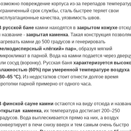
возможно повреждение корпуса из-за перепадов температу
о
граниченный срок службы, сталь быстрее теряет свои
эксплуатационные качества, у
язвимость швов.
В русской бане
камни находятся в
закрытом кожухе
отсю
и название -
закрытая каменка
. Такая конструкция позволя
нагревать камни до 500 градусов и генерировать
мелкодисперсный «лёгкий» пар»,
образуя мягкий
микроклимат в парной. Вода на камни подается через дверц
или сосуд (воронку). Русская баня
характеризуется высок
влажностью (60%) при умеренной температуре воздуха
(60–65 °С).
Из недостатков стоит отнести долгое время
протопки парной примерно от одного часа.
В финской сауне камни
остаются на виду отсюда и назван
открытая каменка
, их температура достигает 200–250
градусов. Вода выплескивается прямо на них, а воздух
конвертирует в печи снизу вверх и тем самым очень быстро