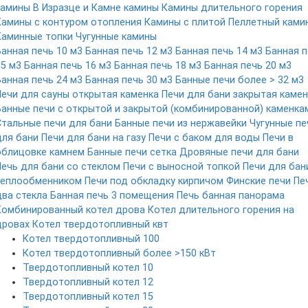
камины
В Изразце и Камне камины
Камины длительного горения
Камины с контуром отопления
Камины с плитой
Пеллетный ками
Каминные топки
Чугунные камины
Банная печь 10 м3
Банная печь 12 м3
Банная печь 14 м3
Банная п
15 м3
Банная печь 16 м3
Банная печь 18 м3
Банная печь 20 м3
Банная печь 24 м3
Банная печь 30 м3
Банные печи более > 32 м3
Печи для сауны открытая каменка
Печи для бани закрытая камен
Банные печи с открытой и закрытой (комбинированной) каменка
Стальные печи для бани
Банные печи из нержавейки
Чугунные пе
для бани
Печи для бани на газу
Печи с баком для воды
Печи в
облицовке камнем
Банные печи сетка
Дровяные печи для бани
Печь для бани со стеклом
Печи с выносной топкой
Печи для бан
теплообменником
Печи под обкладку кирпичом
Финские печи
Пе
два стекла
Банная печь 3 помещения
Печь банная панорама
Комбинированный котел дрова
Котел длительного горения на
дровах
Котел твердотопливный квт
Котел твердотопливный 100
Котел твердотопливный более >150 кВт
Твердотопливный котел 10
Твердотопливный котел 12
Твердотопливный котел 15