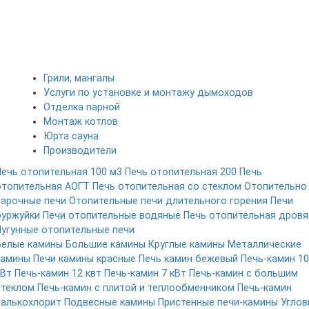
Грили, мангалы
Услуги по установке и монтажу дымоходов
Отделка парной
Монтаж котлов
Юрта сауна
Производители
Печь отопительная 100 м3
Печь отопительная 200
Печь
отопительная АОГТ
Печь отопительная со стеклом
Отопительно
варочные печи
Отопительные печи длительного горения
Печи
буржуйки
Печи отопительные водяные
Печь отопительная дровя
Чугунные отопительные печи
Белые камины
Большие камины
Круглые камины
Металлические
камины
Печи камины красные
Печь камин бежевый
Печь-камин 10
кВт
Печь-камин 12 квт
Печь-камин 7 кВт
Печь-камин с большим
стеклом
Печь-камин с плитой и теплообменником
Печь-камин
талькохлорит
Подвесные камины
Пристенные печи-камины
Углов