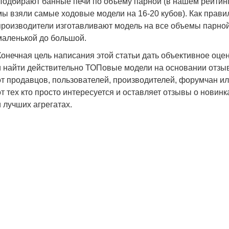
Подбирают банные печи по объему парной (в нашем рейтин
мы взяли самые ходовые модели на 16-20 кубов). Как прави
производители изготавливают модель на все объемы парной
маленькой до большой.
Конечная цель написания этой статьи дать объективное оце
и найти действительно ТОПовые модели на основании отзы
от продавцов, пользователей, производителей, форумчан и
от тех кто просто интересуется и оставляет отзывы о новинк
и лучших агрегатах.