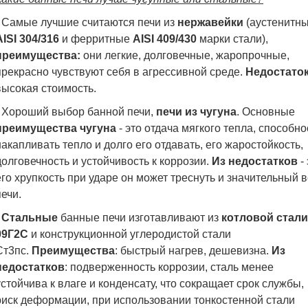
- Самые лучшие считаются печи из
нержавейки
(аустенитн
AISI 304/316
и ферритные
AISI 409/430
марки стали),
преимущества:
они легкие, долговечные, жаропрочные,
прекрасно чувствуют себя в агрессивной среде.
Недостато
высокая стоимость.
- Хороший выбор банной печи,
печи из чугуна
. Основные
преимущества чугуна
- это отдача мягкого тепла, способно
накапливать тепло и долго его отдавать, его жаростойкость,
долговечность и устойчивость к коррозии.
Из недостатков
- 
его хрупкость при ударе он может треснуть и значительный 
печи.
-
Стальные
банные печи изготавливают из
котловой стали
09Г2С
и конструкционной углеродистой стали
Ст3пс.
Преимущества
: быстрый нагрев, дешевизна.
Из
недостатков
: п
одверженность коррозии, сталь менее
устойчива к влаге и конденсату, что сокращает срок службы,
р
иск деформации, при использовании тонкостенной стали