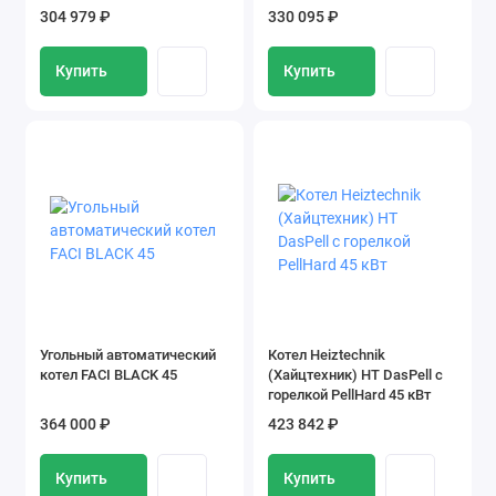
горелкой 45 кВт
ТРИО 45 кВт
304 979 ₽
330 095 ₽
Купить
Купить
Угольный автоматический
Котел Heiztechnik
котел FACI BLACK 45
(Хайцтехник) HT DasPell с
горелкой PellHard 45 кВт
364 000 ₽
423 842 ₽
Купить
Купить