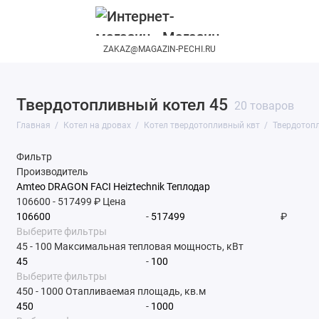
ZAKAZ@MAGAZIN-PECHI.RU
Твердотопливный котел 45
20 товаров
Главная
Котел на дровах
Котел твердотопливный квт
Твердотопл
Фильтр
Производитель
Amteo
DRAGON
FACI
Heiztechnik
Теплодар
106600
-
517499
₽
Цена
-
₽
Выберите фильтры
45
-
100
Максимальная тепловая мощность, кВт
-
Выберите фильтры
450
-
1000
Отапливаемая площадь, кв.м
-