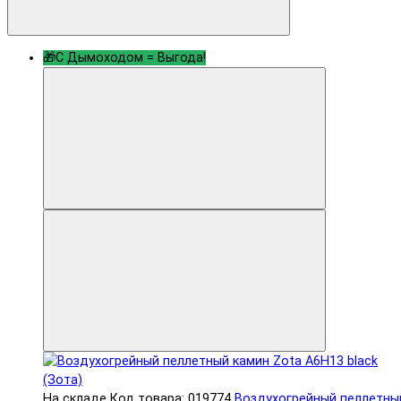
🎁С Дымоходом = Выгода!
На складе
Код товара: 019774
Воздухогрейный пеллетны