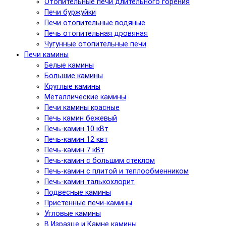
Отопительные печи длительного горения
Печи буржуйки
Печи отопительные водяные
Печь отопительная дровяная
Чугунные отопительные печи
Печи камины
Белые камины
Большие камины
Круглые камины
Металлические камины
Печи камины красные
Печь камин бежевый
Печь-камин 10 кВт
Печь-камин 12 квт
Печь-камин 7 кВт
Печь-камин с большим стеклом
Печь-камин с плитой и теплообменником
Печь-камин талькохлорит
Подвесные камины
Пристенные печи-камины
Угловые камины
В Изразце и Камне камины