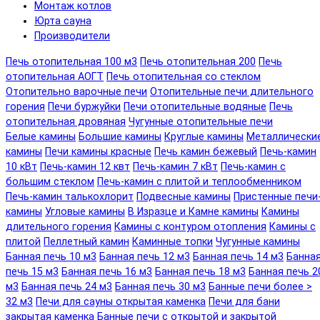
Монтаж котлов
Юрта сауна
Производители
Печь отопительная 100 м3
Печь отопительная 200
Печь
отопительная АОГТ
Печь отопительная со стеклом
Отопительно варочные печи
Отопительные печи длительного
горения
Печи буржуйки
Печи отопительные водяные
Печь
отопительная дровяная
Чугунные отопительные печи
Белые камины
Большие камины
Круглые камины
Металлически
камины
Печи камины красные
Печь камин бежевый
Печь-камин
10 кВт
Печь-камин 12 квт
Печь-камин 7 кВт
Печь-камин с
большим стеклом
Печь-камин с плитой и теплообменником
Печь-камин талькохлорит
Подвесные камины
Пристенные печи
камины
Угловые камины
В Изразце и Камне камины
Камины
длительного горения
Камины с контуром отопления
Камины с
плитой
Пеллетный камин
Каминные топки
Чугунные камины
Банная печь 10 м3
Банная печь 12 м3
Банная печь 14 м3
Банна
печь 15 м3
Банная печь 16 м3
Банная печь 18 м3
Банная печь 2
м3
Банная печь 24 м3
Банная печь 30 м3
Банные печи более >
32 м3
Печи для сауны открытая каменка
Печи для бани
закрытая каменка
Банные печи с открытой и закрытой