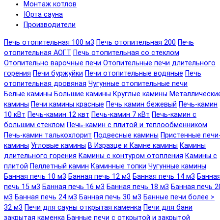
Монтаж котлов
Юрта сауна
Производители
Печь отопительная 100 м3
Печь отопительная 200
Печь
отопительная АОГТ
Печь отопительная со стеклом
Отопительно варочные печи
Отопительные печи длительного
горения
Печи буржуйки
Печи отопительные водяные
Печь
отопительная дровяная
Чугунные отопительные печи
Белые камины
Большие камины
Круглые камины
Металлически
камины
Печи камины красные
Печь камин бежевый
Печь-камин
10 кВт
Печь-камин 12 квт
Печь-камин 7 кВт
Печь-камин с
большим стеклом
Печь-камин с плитой и теплообменником
Печь-камин талькохлорит
Подвесные камины
Пристенные печи
камины
Угловые камины
В Изразце и Камне камины
Камины
длительного горения
Камины с контуром отопления
Камины с
плитой
Пеллетный камин
Каминные топки
Чугунные камины
Банная печь 10 м3
Банная печь 12 м3
Банная печь 14 м3
Банна
печь 15 м3
Банная печь 16 м3
Банная печь 18 м3
Банная печь 2
м3
Банная печь 24 м3
Банная печь 30 м3
Банные печи более >
32 м3
Печи для сауны открытая каменка
Печи для бани
закрытая каменка
Банные печи с открытой и закрытой