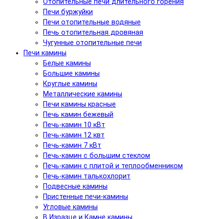
Отопительные печи длительного горения
Печи буржуйки
Печи отопительные водяные
Печь отопительная дровяная
Чугунные отопительные печи
Печи камины
Белые камины
Большие камины
Круглые камины
Металлические камины
Печи камины красные
Печь камин бежевый
Печь-камин 10 кВт
Печь-камин 12 квт
Печь-камин 7 кВт
Печь-камин с большим стеклом
Печь-камин с плитой и теплообменником
Печь-камин талькохлорит
Подвесные камины
Пристенные печи-камины
Угловые камины
В Изразце и Камне камины