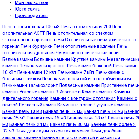
Монтаж котлов
Юрта сауна
Производители
Печь отопительная 100 м3
Печь отопительная 200
Печь
отопительная АОГТ
Печь отопительная со стеклом
Отопительно варочные печи
Отопительные печи длительного
горения
Печи буржуйки
Печи отопительные водяные
Печь
отопительная дровяная
Чугунные отопительные печи
Белые камины
Большие камины
Круглые камины
Металлически
камины
Печи камины красные
Печь камин бежевый
Печь-камин
10 кВт
Печь-камин 12 квт
Печь-камин 7 кВт
Печь-камин с
большим стеклом
Печь-камин с плитой и теплообменником
Печь-камин талькохлорит
Подвесные камины
Пристенные печи
камины
Угловые камины
В Изразце и Камне камины
Камины
длительного горения
Камины с контуром отопления
Камины с
плитой
Пеллетный камин
Каминные топки
Чугунные камины
Банная печь 10 м3
Банная печь 12 м3
Банная печь 14 м3
Банна
печь 15 м3
Банная печь 16 м3
Банная печь 18 м3
Банная печь 2
м3
Банная печь 24 м3
Банная печь 30 м3
Банные печи более >
32 м3
Печи для сауны открытая каменка
Печи для бани
закрытая каменка
Банные печи с открытой и закрытой