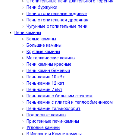
Отопительные печи длительного горения
Печи буржуйки
Печи отопительные водяные
Печь отопительная дровяная
Чугунные отопительные печи
Печи камины
Белые камины
Большие камины
Круглые камины
Металлические камины
Печи камины красные
Печь камин бежевый
Печь-камин 10 кВт
Печь-камин 12 квт
Печь-камин 7 кВт
Печь-камин с большим стеклом
Печь-камин с плитой и теплообменником
Печь-камин талькохлорит
Подвесные камины
Пристенные печи-камины
Угловые камины
В Изразце и Камне камины