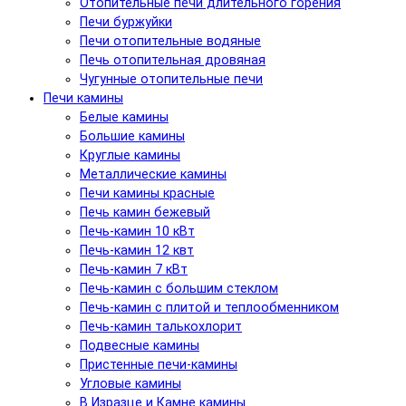
Отопительные печи длительного горения
Печи буржуйки
Печи отопительные водяные
Печь отопительная дровяная
Чугунные отопительные печи
Печи камины
Белые камины
Большие камины
Круглые камины
Металлические камины
Печи камины красные
Печь камин бежевый
Печь-камин 10 кВт
Печь-камин 12 квт
Печь-камин 7 кВт
Печь-камин с большим стеклом
Печь-камин с плитой и теплообменником
Печь-камин талькохлорит
Подвесные камины
Пристенные печи-камины
Угловые камины
В Изразце и Камне камины