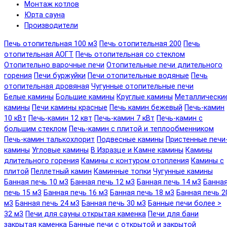
Монтаж котлов
Юрта сауна
Производители
Печь отопительная 100 м3
Печь отопительная 200
Печь
отопительная АОГТ
Печь отопительная со стеклом
Отопительно варочные печи
Отопительные печи длительного
горения
Печи буржуйки
Печи отопительные водяные
Печь
отопительная дровяная
Чугунные отопительные печи
Белые камины
Большие камины
Круглые камины
Металлически
камины
Печи камины красные
Печь камин бежевый
Печь-камин
10 кВт
Печь-камин 12 квт
Печь-камин 7 кВт
Печь-камин с
большим стеклом
Печь-камин с плитой и теплообменником
Печь-камин талькохлорит
Подвесные камины
Пристенные печи
камины
Угловые камины
В Изразце и Камне камины
Камины
длительного горения
Камины с контуром отопления
Камины с
плитой
Пеллетный камин
Каминные топки
Чугунные камины
Банная печь 10 м3
Банная печь 12 м3
Банная печь 14 м3
Банна
печь 15 м3
Банная печь 16 м3
Банная печь 18 м3
Банная печь 2
м3
Банная печь 24 м3
Банная печь 30 м3
Банные печи более >
32 м3
Печи для сауны открытая каменка
Печи для бани
закрытая каменка
Банные печи с открытой и закрытой