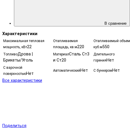
В сравнение
Характеристики
Максимальная тепловая
Отапливаемая
Отапливаемый объем
22
220
550
мощность, кВт
площадь, кв.м
куб.м
Дрова |
Сталь Ст3
Топливо
Материал
Длительного
Брикеты/Уголь
и Ст20
Нет
горения
С варочной
Нет
Нет
Автоматический
С бункером
Нет
поверхностью
Все характеристики
Поделиться