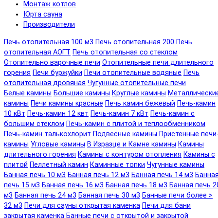
Монтаж котлов
Юрта сауна
Производители
Печь отопительная 100 м3
Печь отопительная 200
Печь
отопительная АОГТ
Печь отопительная со стеклом
Отопительно варочные печи
Отопительные печи длительного
горения
Печи буржуйки
Печи отопительные водяные
Печь
отопительная дровяная
Чугунные отопительные печи
Белые камины
Большие камины
Круглые камины
Металлически
камины
Печи камины красные
Печь камин бежевый
Печь-камин
10 кВт
Печь-камин 12 квт
Печь-камин 7 кВт
Печь-камин с
большим стеклом
Печь-камин с плитой и теплообменником
Печь-камин талькохлорит
Подвесные камины
Пристенные печи
камины
Угловые камины
В Изразце и Камне камины
Камины
длительного горения
Камины с контуром отопления
Камины с
плитой
Пеллетный камин
Каминные топки
Чугунные камины
Банная печь 10 м3
Банная печь 12 м3
Банная печь 14 м3
Банна
печь 15 м3
Банная печь 16 м3
Банная печь 18 м3
Банная печь 2
м3
Банная печь 24 м3
Банная печь 30 м3
Банные печи более >
32 м3
Печи для сауны открытая каменка
Печи для бани
закрытая каменка
Банные печи с открытой и закрытой