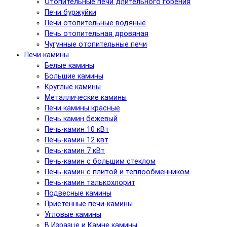
Отопительные печи длительного горения
Печи буржуйки
Печи отопительные водяные
Печь отопительная дровяная
Чугунные отопительные печи
Печи камины
Белые камины
Большие камины
Круглые камины
Металлические камины
Печи камины красные
Печь камин бежевый
Печь-камин 10 кВт
Печь-камин 12 квт
Печь-камин 7 кВт
Печь-камин с большим стеклом
Печь-камин с плитой и теплообменником
Печь-камин талькохлорит
Подвесные камины
Пристенные печи-камины
Угловые камины
В Изразце и Камне камины