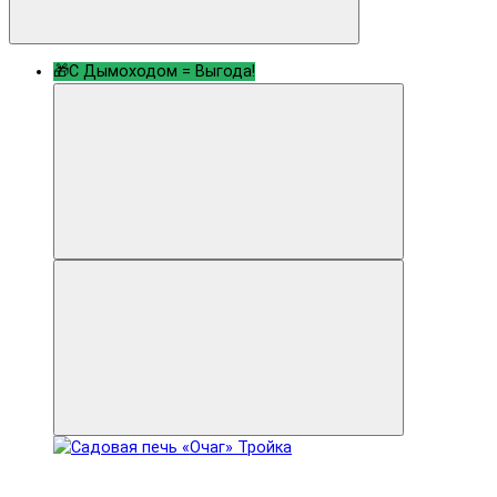
🎁С Дымоходом = Выгода!