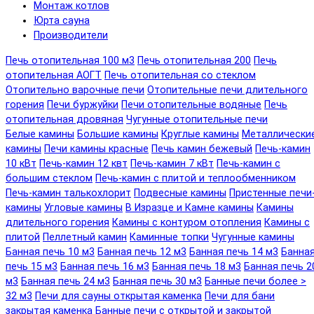
Монтаж котлов
Юрта сауна
Производители
Печь отопительная 100 м3
Печь отопительная 200
Печь
отопительная АОГТ
Печь отопительная со стеклом
Отопительно варочные печи
Отопительные печи длительного
горения
Печи буржуйки
Печи отопительные водяные
Печь
отопительная дровяная
Чугунные отопительные печи
Белые камины
Большие камины
Круглые камины
Металлически
камины
Печи камины красные
Печь камин бежевый
Печь-камин
10 кВт
Печь-камин 12 квт
Печь-камин 7 кВт
Печь-камин с
большим стеклом
Печь-камин с плитой и теплообменником
Печь-камин талькохлорит
Подвесные камины
Пристенные печи
камины
Угловые камины
В Изразце и Камне камины
Камины
длительного горения
Камины с контуром отопления
Камины с
плитой
Пеллетный камин
Каминные топки
Чугунные камины
Банная печь 10 м3
Банная печь 12 м3
Банная печь 14 м3
Банна
печь 15 м3
Банная печь 16 м3
Банная печь 18 м3
Банная печь 2
м3
Банная печь 24 м3
Банная печь 30 м3
Банные печи более >
32 м3
Печи для сауны открытая каменка
Печи для бани
закрытая каменка
Банные печи с открытой и закрытой