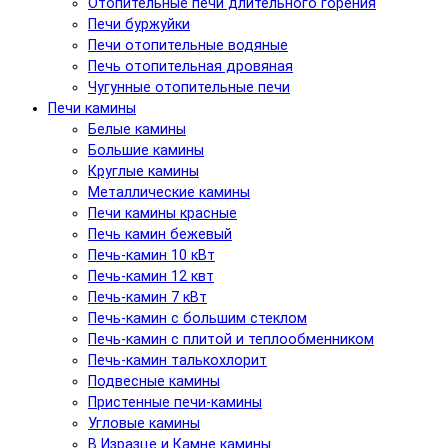
Отопительные печи длительного горения
Печи буржуйки
Печи отопительные водяные
Печь отопительная дровяная
Чугунные отопительные печи
Печи камины
Белые камины
Большие камины
Круглые камины
Металлические камины
Печи камины красные
Печь камин бежевый
Печь-камин 10 кВт
Печь-камин 12 квт
Печь-камин 7 кВт
Печь-камин с большим стеклом
Печь-камин с плитой и теплообменником
Печь-камин талькохлорит
Подвесные камины
Пристенные печи-камины
Угловые камины
В Изразце и Камне камины