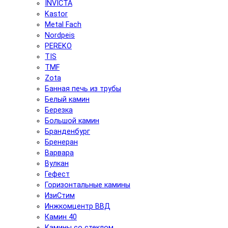
INVICTA
Kastor
Metal Fach
Nordpeis
PEREKO
TIS
TMF
Zota
Банная печь из трубы
Белый камин
Березка
Большой камин
Бранденбург
Бренеран
Варвара
Вулкан
Гефест
Горизонтальные камины
ИзиСтим
Инжкомцентр ВВД
Камин 40
Камины со стеклом