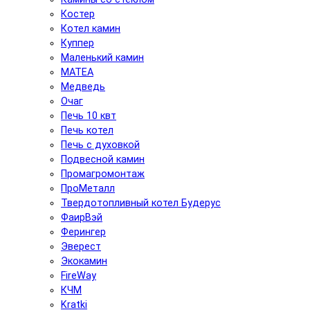
Костер
Котел камин
Куппер
Маленький камин
МАТЕА
Медведь
Очаг
Печь 10 квт
Печь котел
Печь с духовкой
Подвесной камин
Промагромонтаж
ПроМеталл
Твердотопливный котел Будерус
ФаирВэй
Ферингер
Эверест
Экокамин
FireWay
КЧМ
Kratki