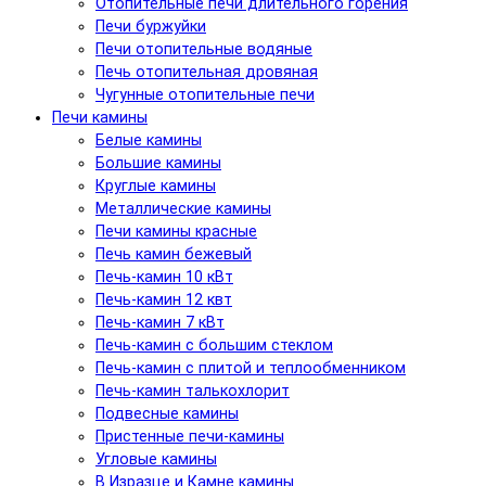
Отопительные печи длительного горения
Печи буржуйки
Печи отопительные водяные
Печь отопительная дровяная
Чугунные отопительные печи
Печи камины
Белые камины
Большие камины
Круглые камины
Металлические камины
Печи камины красные
Печь камин бежевый
Печь-камин 10 кВт
Печь-камин 12 квт
Печь-камин 7 кВт
Печь-камин с большим стеклом
Печь-камин с плитой и теплообменником
Печь-камин талькохлорит
Подвесные камины
Пристенные печи-камины
Угловые камины
В Изразце и Камне камины