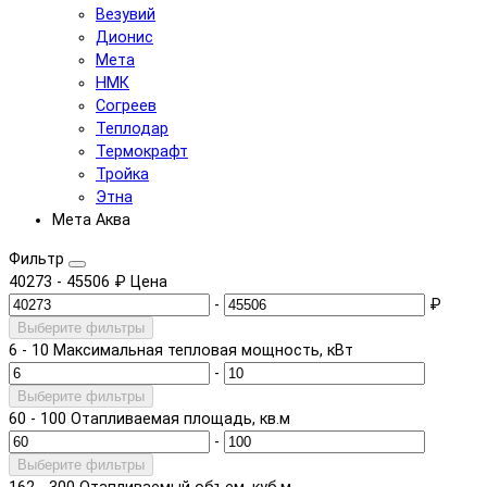
Везувий
Дионис
Мета
НМК
Согреев
Теплодар
Термокрафт
Тройка
Этна
Мета Аква
Фильтр
40273
-
45506
₽
Цена
-
₽
Выберите фильтры
6
-
10
Максимальная тепловая мощность, кВт
-
Выберите фильтры
60
-
100
Отапливаемая площадь, кв.м
-
Выберите фильтры