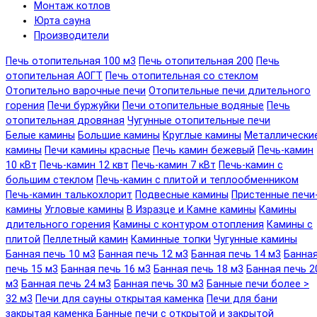
Монтаж котлов
Юрта сауна
Производители
Печь отопительная 100 м3
Печь отопительная 200
Печь
отопительная АОГТ
Печь отопительная со стеклом
Отопительно варочные печи
Отопительные печи длительного
горения
Печи буржуйки
Печи отопительные водяные
Печь
отопительная дровяная
Чугунные отопительные печи
Белые камины
Большие камины
Круглые камины
Металлически
камины
Печи камины красные
Печь камин бежевый
Печь-камин
10 кВт
Печь-камин 12 квт
Печь-камин 7 кВт
Печь-камин с
большим стеклом
Печь-камин с плитой и теплообменником
Печь-камин талькохлорит
Подвесные камины
Пристенные печи
камины
Угловые камины
В Изразце и Камне камины
Камины
длительного горения
Камины с контуром отопления
Камины с
плитой
Пеллетный камин
Каминные топки
Чугунные камины
Банная печь 10 м3
Банная печь 12 м3
Банная печь 14 м3
Банна
печь 15 м3
Банная печь 16 м3
Банная печь 18 м3
Банная печь 2
м3
Банная печь 24 м3
Банная печь 30 м3
Банные печи более >
32 м3
Печи для сауны открытая каменка
Печи для бани
закрытая каменка
Банные печи с открытой и закрытой