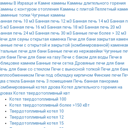
камины
В Изразце и Камне камины
Камины длительного горения
Камины с контуром отопления
Камины с плитой
Пеллетный ками
Каминные топки
Чугунные камины
Банная печь 10 м3
Банная печь 12 м3
Банная печь 14 м3
Банная п
15 м3
Банная печь 16 м3
Банная печь 18 м3
Банная печь 20 м3
Банная печь 24 м3
Банная печь 30 м3
Банные печи более > 32 м3
Печи для сауны открытая каменка
Печи для бани закрытая камен
Банные печи с открытой и закрытой (комбинированной) каменка
Стальные печи для бани
Банные печи из нержавейки
Чугунные пе
для бани
Печи для бани на газу
Печи с баком для воды
Печи в
облицовке камнем
Банные печи сетка
Дровяные печи для бани
Печь для бани со стеклом
Печи с выносной топкой
Печи для бан
теплообменником
Печи под обкладку кирпичом
Финские печи
Пе
два стекла
Банная печь 3 помещения
Печь банная панорама
Комбинированный котел дрова
Котел длительного горения на
дровах
Котел твердотопливный квт
Котел твердотопливный 100
Котел твердотопливный более >150 кВт
Твердотопливный котел 10
Твердотопливный котел 12
Твердотопливный котел 15