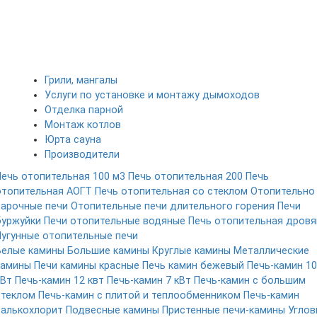
Грили, мангалы
Услуги по установке и монтажу дымоходов
Отделка парной
Монтаж котлов
Юрта сауна
Производители
Печь отопительная 100 м3
Печь отопительная 200
Печь
отопительная АОГТ
Печь отопительная со стеклом
Отопительно
варочные печи
Отопительные печи длительного горения
Печи
буржуйки
Печи отопительные водяные
Печь отопительная дровя
Чугунные отопительные печи
Белые камины
Большие камины
Круглые камины
Металлические
камины
Печи камины красные
Печь камин бежевый
Печь-камин 10
кВт
Печь-камин 12 квт
Печь-камин 7 кВт
Печь-камин с большим
стеклом
Печь-камин с плитой и теплообменником
Печь-камин
талькохлорит
Подвесные камины
Пристенные печи-камины
Углов