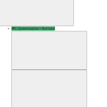
🎁С Дымоходом = Выгода!