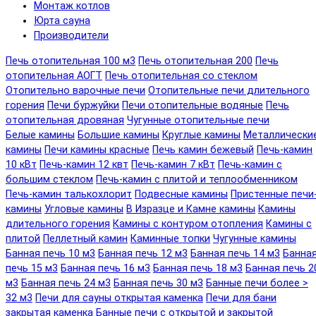
Монтаж котлов
Юрта сауна
Производители
Печь отопительная 100 м3
Печь отопительная 200
Печь
отопительная АОГТ
Печь отопительная со стеклом
Отопительно варочные печи
Отопительные печи длительного
горения
Печи буржуйки
Печи отопительные водяные
Печь
отопительная дровяная
Чугунные отопительные печи
Белые камины
Большие камины
Круглые камины
Металлически
камины
Печи камины красные
Печь камин бежевый
Печь-камин
10 кВт
Печь-камин 12 квт
Печь-камин 7 кВт
Печь-камин с
большим стеклом
Печь-камин с плитой и теплообменником
Печь-камин талькохлорит
Подвесные камины
Пристенные печи
камины
Угловые камины
В Изразце и Камне камины
Камины
длительного горения
Камины с контуром отопления
Камины с
плитой
Пеллетный камин
Каминные топки
Чугунные камины
Банная печь 10 м3
Банная печь 12 м3
Банная печь 14 м3
Банна
печь 15 м3
Банная печь 16 м3
Банная печь 18 м3
Банная печь 2
м3
Банная печь 24 м3
Банная печь 30 м3
Банные печи более >
32 м3
Печи для сауны открытая каменка
Печи для бани
закрытая каменка
Банные печи с открытой и закрытой