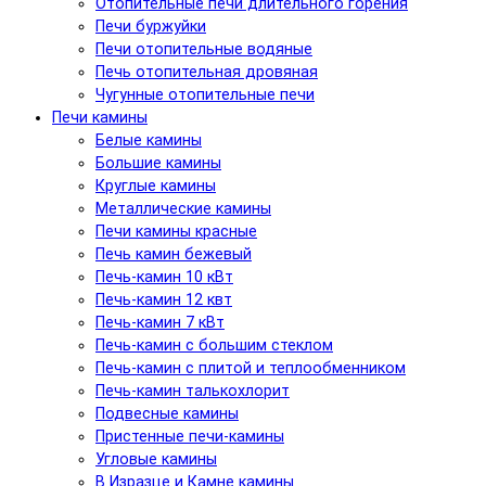
Отопительные печи длительного горения
Печи буржуйки
Печи отопительные водяные
Печь отопительная дровяная
Чугунные отопительные печи
Печи камины
Белые камины
Большие камины
Круглые камины
Металлические камины
Печи камины красные
Печь камин бежевый
Печь-камин 10 кВт
Печь-камин 12 квт
Печь-камин 7 кВт
Печь-камин с большим стеклом
Печь-камин с плитой и теплообменником
Печь-камин талькохлорит
Подвесные камины
Пристенные печи-камины
Угловые камины
В Изразце и Камне камины