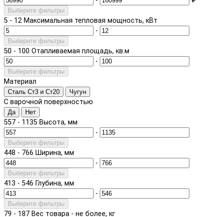
-
₽
Выберите фильтры
5
-
12
Максимальная тепловая мощность, кВт
-
Выберите фильтры
50
-
100
Отапливаемая площадь, кв.м
-
Выберите фильтры
Материал
Сталь Ст3 и Ст20
Чугун
С варочной поверхностью
Да
Нет
557
-
1135
Высота, мм
-
Выберите фильтры
448
-
766
Ширина, мм
-
Выберите фильтры
413
-
546
Глубина, мм
-
Выберите фильтры
79
-
187
Вес товара - не более, кг