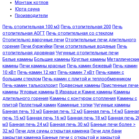
Монтаж котлов
Юрта сауна
Производители
Печь отопительная 100 м3
Печь отопительная 200
Печь
отопительная АОГТ
Печь отопительная со стеклом
Отопительно варочные печи
Отопительные печи длительного
горения
Печи буржуйки
Печи отопительные водяные
Печь
отопительная дровяная
Чугунные отопительные печи
Белые камины
Большие камины
Круглые камины
Металлически
камины
Печи камины красные
Печь камин бежевый
Печь-камин
10 кВт
Печь-камин 12 квт
Печь-камин 7 кВт
Печь-камин с
большим стеклом
Печь-камин с плитой и теплообменником
Печь-камин талькохлорит
Подвесные камины
Пристенные печи
камины
Угловые камины
В Изразце и Камне камины
Камины
длительного горения
Камины с контуром отопления
Камины с
плитой
Пеллетный камин
Каминные топки
Чугунные камины
Банная печь 10 м3
Банная печь 12 м3
Банная печь 14 м3
Банна
печь 15 м3
Банная печь 16 м3
Банная печь 18 м3
Банная печь 2
м3
Банная печь 24 м3
Банная печь 30 м3
Банные печи более >
32 м3
Печи для сауны открытая каменка
Печи для бани
закрытая каменка
Банные печи с открытой и закрытой