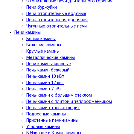
Отопительные печи длительного горения
Печи буржуйки
Печи отопительные водяные
Печь отопительная дровяная
Чугунные отопительные печи
Печи камины
Белые камины
Большие камины
Круглые камины
Металлические камины
Печи камины красные
Печь камин бежевый
Печь-камин 10 кВт
Печь-камин 12 квт
Печь-камин 7 кВт
Печь-камин с большим стеклом
Печь-камин с плитой и теплообменником
Печь-камин талькохлорит
Подвесные камины
Пристенные печи-камины
Угловые камины
В Изразце и Камне камины