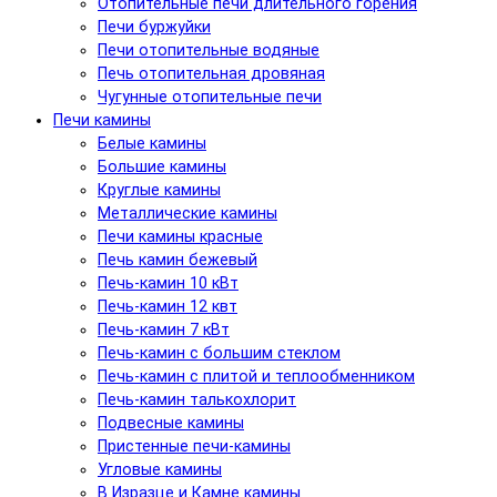
Отопительные печи длительного горения
Печи буржуйки
Печи отопительные водяные
Печь отопительная дровяная
Чугунные отопительные печи
Печи камины
Белые камины
Большие камины
Круглые камины
Металлические камины
Печи камины красные
Печь камин бежевый
Печь-камин 10 кВт
Печь-камин 12 квт
Печь-камин 7 кВт
Печь-камин с большим стеклом
Печь-камин с плитой и теплообменником
Печь-камин талькохлорит
Подвесные камины
Пристенные печи-камины
Угловые камины
В Изразце и Камне камины