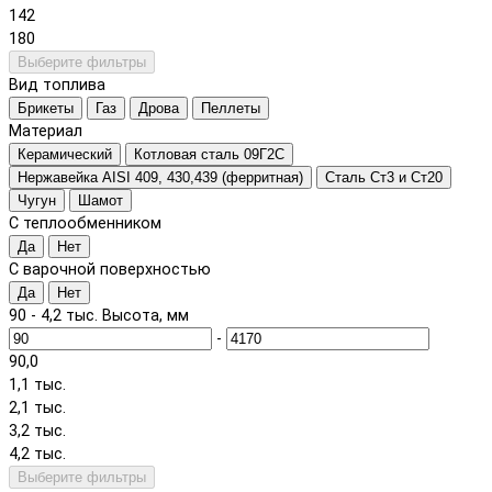
142
180
Выберите фильтры
Вид топлива
Брикеты
Газ
Дрова
Пеллеты
Материал
Керамический
Котловая сталь 09Г2С
Нержавейка AISI 409, 430,439 (ферритная)
Сталь Ст3 и Ст20
Чугун
Шамот
С теплообменником
Да
Нет
С варочной поверхностью
Да
Нет
90
-
4,2 тыс.
Высота, мм
-
90,0
1,1 тыс.
2,1 тыс.
3,2 тыс.
4,2 тыс.
Выберите фильтры