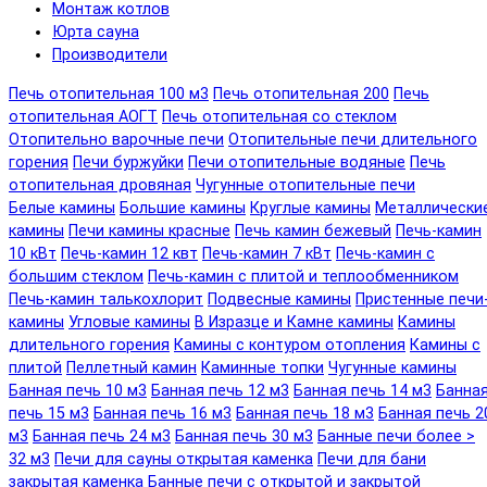
Монтаж котлов
Юрта сауна
Производители
Печь отопительная 100 м3
Печь отопительная 200
Печь
отопительная АОГТ
Печь отопительная со стеклом
Отопительно варочные печи
Отопительные печи длительного
горения
Печи буржуйки
Печи отопительные водяные
Печь
отопительная дровяная
Чугунные отопительные печи
Белые камины
Большие камины
Круглые камины
Металлически
камины
Печи камины красные
Печь камин бежевый
Печь-камин
10 кВт
Печь-камин 12 квт
Печь-камин 7 кВт
Печь-камин с
большим стеклом
Печь-камин с плитой и теплообменником
Печь-камин талькохлорит
Подвесные камины
Пристенные печи
камины
Угловые камины
В Изразце и Камне камины
Камины
длительного горения
Камины с контуром отопления
Камины с
плитой
Пеллетный камин
Каминные топки
Чугунные камины
Банная печь 10 м3
Банная печь 12 м3
Банная печь 14 м3
Банна
печь 15 м3
Банная печь 16 м3
Банная печь 18 м3
Банная печь 2
м3
Банная печь 24 м3
Банная печь 30 м3
Банные печи более >
32 м3
Печи для сауны открытая каменка
Печи для бани
закрытая каменка
Банные печи с открытой и закрытой