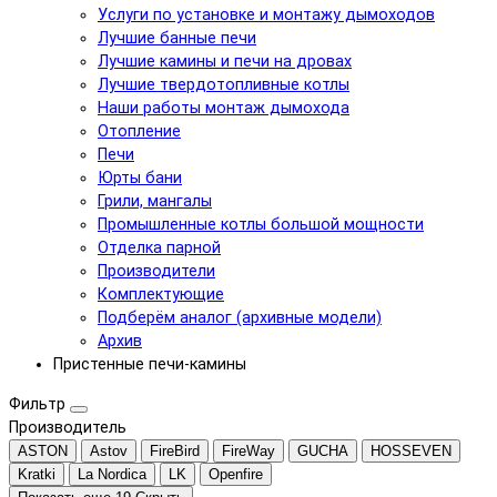
Услуги по установке и монтажу дымоходов
Лучшие банные печи
Лучшие камины и печи на дровах
Лучшие твердотопливные котлы
Наши работы монтаж дымохода
Отопление
Печи
Юрты бани
Грили, мангалы
Промышленные котлы большой мощности
Отделка парной
Производители
Комплектующие
Подберём аналог (архивные модели)
Архив
Пристенные печи-камины
Фильтр
Производитель
ASTON
Astov
FireBird
FireWay
GUCHA
HOSSEVEN
Kratki
La Nordica
LK
Openfire