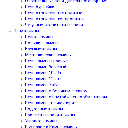
Отопительные печи длительного горения
Печи буржуйки
Печи отопительные водяные
Печь отопительная дровяная
Чугунные отопительные печи
Печи камины
Белые камины
Большие камины
Круглые камины
Металлические камины
Печи камины красные
Печь камин бежевый
Печь-камин 10 кВт
Печь-камин 12 квт
Печь-камин 7 кВт
Печь-камин с большим стеклом
Печь-камин с плитой и теплообменником
Печь-камин талькохлорит
Подвесные камины
Пристенные печи-камины
Угловые камины
В Изразце и Камне камины