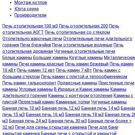
Монтаж котлов
Юрта сауна
Производители
Печь отопительная 100 м3
Печь отопительная 200
Печь
отопительная АОГТ
Печь отопительная со стеклом
Отопительно варочные печи
Отопительные печи длительного
горения
Печи буржуйки
Печи отопительные водяные
Печь
отопительная дровяная
Чугунные отопительные печи
Белые камины
Большие камины
Круглые камины
Металлически
камины
Печи камины красные
Печь камин бежевый
Печь-камин
10 кВт
Печь-камин 12 квт
Печь-камин 7 кВт
Печь-камин с
большим стеклом
Печь-камин с плитой и теплообменником
Печь-камин талькохлорит
Подвесные камины
Пристенные печи
камины
Угловые камины
В Изразце и Камне камины
Камины
длительного горения
Камины с контуром отопления
Камины с
плитой
Пеллетный камин
Каминные топки
Чугунные камины
Банная печь 10 м3
Банная печь 12 м3
Банная печь 14 м3
Банна
печь 15 м3
Банная печь 16 м3
Банная печь 18 м3
Банная печь 2
м3
Банная печь 24 м3
Банная печь 30 м3
Банные печи более >
32 м3
Печи для сауны открытая каменка
Печи для бани
закрытая каменка
Банные печи с открытой и закрытой