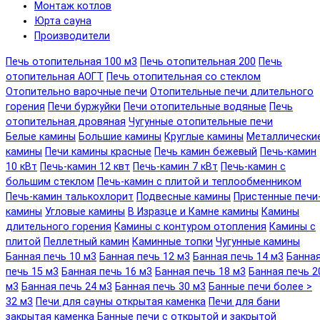
Монтаж котлов
Юрта сауна
Производители
Печь отопительная 100 м3
Печь отопительная 200
Печь
отопительная АОГТ
Печь отопительная со стеклом
Отопительно варочные печи
Отопительные печи длительного
горения
Печи буржуйки
Печи отопительные водяные
Печь
отопительная дровяная
Чугунные отопительные печи
Белые камины
Большие камины
Круглые камины
Металлически
камины
Печи камины красные
Печь камин бежевый
Печь-камин
10 кВт
Печь-камин 12 квт
Печь-камин 7 кВт
Печь-камин с
большим стеклом
Печь-камин с плитой и теплообменником
Печь-камин талькохлорит
Подвесные камины
Пристенные печи
камины
Угловые камины
В Изразце и Камне камины
Камины
длительного горения
Камины с контуром отопления
Камины с
плитой
Пеллетный камин
Каминные топки
Чугунные камины
Банная печь 10 м3
Банная печь 12 м3
Банная печь 14 м3
Банна
печь 15 м3
Банная печь 16 м3
Банная печь 18 м3
Банная печь 2
м3
Банная печь 24 м3
Банная печь 30 м3
Банные печи более >
32 м3
Печи для сауны открытая каменка
Печи для бани
закрытая каменка
Банные печи с открытой и закрытой