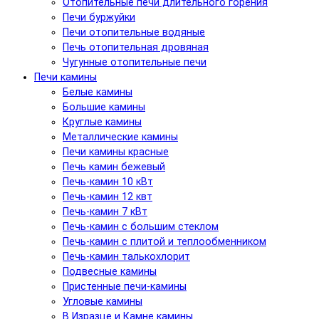
Отопительные печи длительного горения
Печи буржуйки
Печи отопительные водяные
Печь отопительная дровяная
Чугунные отопительные печи
Печи камины
Белые камины
Большие камины
Круглые камины
Металлические камины
Печи камины красные
Печь камин бежевый
Печь-камин 10 кВт
Печь-камин 12 квт
Печь-камин 7 кВт
Печь-камин с большим стеклом
Печь-камин с плитой и теплообменником
Печь-камин талькохлорит
Подвесные камины
Пристенные печи-камины
Угловые камины
В Изразце и Камне камины