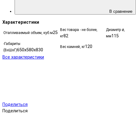
В сравнение
Характеристики
Вес товара - не более,
Диаметр ø,
25
Отапливаемый объем, куб.м
82
115
кг
мм
-Габариты
120
Вес камней, кг
650х580х830
(ВхШхГ)
Все характеристики
Поделиться
Поделиться