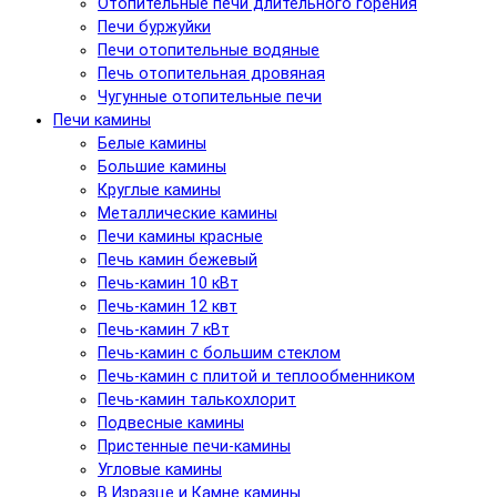
Отопительные печи длительного горения
Печи буржуйки
Печи отопительные водяные
Печь отопительная дровяная
Чугунные отопительные печи
Печи камины
Белые камины
Большие камины
Круглые камины
Металлические камины
Печи камины красные
Печь камин бежевый
Печь-камин 10 кВт
Печь-камин 12 квт
Печь-камин 7 кВт
Печь-камин с большим стеклом
Печь-камин с плитой и теплообменником
Печь-камин талькохлорит
Подвесные камины
Пристенные печи-камины
Угловые камины
В Изразце и Камне камины