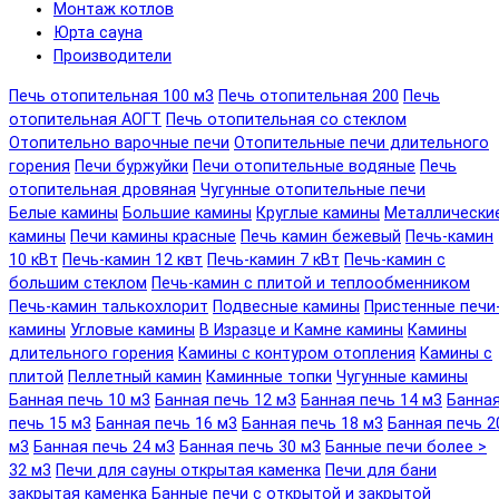
Монтаж котлов
Юрта сауна
Производители
Печь отопительная 100 м3
Печь отопительная 200
Печь
отопительная АОГТ
Печь отопительная со стеклом
Отопительно варочные печи
Отопительные печи длительного
горения
Печи буржуйки
Печи отопительные водяные
Печь
отопительная дровяная
Чугунные отопительные печи
Белые камины
Большие камины
Круглые камины
Металлически
камины
Печи камины красные
Печь камин бежевый
Печь-камин
10 кВт
Печь-камин 12 квт
Печь-камин 7 кВт
Печь-камин с
большим стеклом
Печь-камин с плитой и теплообменником
Печь-камин талькохлорит
Подвесные камины
Пристенные печи
камины
Угловые камины
В Изразце и Камне камины
Камины
длительного горения
Камины с контуром отопления
Камины с
плитой
Пеллетный камин
Каминные топки
Чугунные камины
Банная печь 10 м3
Банная печь 12 м3
Банная печь 14 м3
Банна
печь 15 м3
Банная печь 16 м3
Банная печь 18 м3
Банная печь 2
м3
Банная печь 24 м3
Банная печь 30 м3
Банные печи более >
32 м3
Печи для сауны открытая каменка
Печи для бани
закрытая каменка
Банные печи с открытой и закрытой