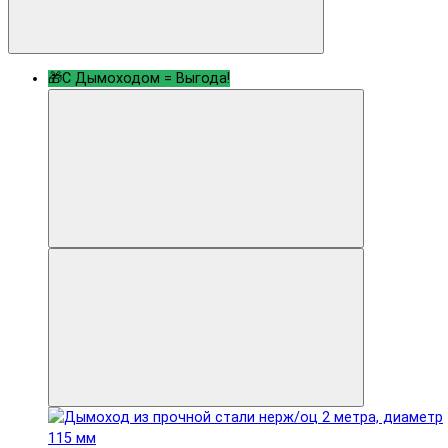
🎁С Дымоходом = Выгода!