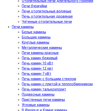
Отопительные печи длительного горения
Печи буржуйки
Печи отопительные водяные
Печь отопительная дровяная
Чугунные отопительные печи
Печи камины
Белые камины
Большие камины
Круглые камины
Металлические камины
Печи камины красные
Печь камин бежевый
Печь-камин 10 кВт
Печь-камин 12 квт
Печь-камин 7 кВт
Печь-камин с большим стеклом
Печь-камин с плитой и теплообменником
Печь-камин талькохлорит
Подвесные камины
Пристенные печи-камины
Угловые камины
В Изразце и Камне камины