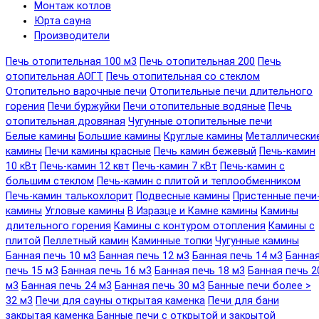
Монтаж котлов
Юрта сауна
Производители
Печь отопительная 100 м3
Печь отопительная 200
Печь
отопительная АОГТ
Печь отопительная со стеклом
Отопительно варочные печи
Отопительные печи длительного
горения
Печи буржуйки
Печи отопительные водяные
Печь
отопительная дровяная
Чугунные отопительные печи
Белые камины
Большие камины
Круглые камины
Металлически
камины
Печи камины красные
Печь камин бежевый
Печь-камин
10 кВт
Печь-камин 12 квт
Печь-камин 7 кВт
Печь-камин с
большим стеклом
Печь-камин с плитой и теплообменником
Печь-камин талькохлорит
Подвесные камины
Пристенные печи
камины
Угловые камины
В Изразце и Камне камины
Камины
длительного горения
Камины с контуром отопления
Камины с
плитой
Пеллетный камин
Каминные топки
Чугунные камины
Банная печь 10 м3
Банная печь 12 м3
Банная печь 14 м3
Банна
печь 15 м3
Банная печь 16 м3
Банная печь 18 м3
Банная печь 2
м3
Банная печь 24 м3
Банная печь 30 м3
Банные печи более >
32 м3
Печи для сауны открытая каменка
Печи для бани
закрытая каменка
Банные печи с открытой и закрытой