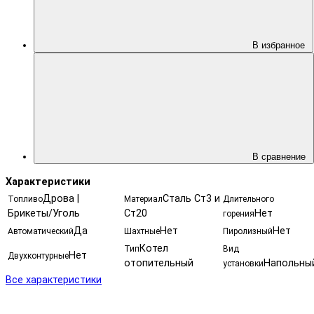
В избранное
В сравнение
Характеристики
Дрова |
Сталь Ст3 и
Топливо
Материал
Длительного
Брикеты/Уголь
Ст20
Нет
горения
Да
Нет
Нет
Автоматический
Шахтные
Пиролизный
Котел
Тип
Вид
Нет
Двухконтурные
отопительный
Напольны
установки
Все характеристики