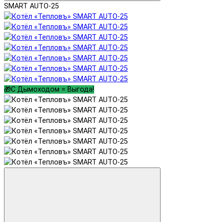
SMART AUTO-25
🎁С Дымоходом = Выгода!