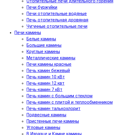
Отопительные печи длительного горения
Печи буржуйки
Печи отопительные водяные
Печь отопительная дровяная
Чугунные отопительные печи
Печи камины
Белые камины
Большие камины
Круглые камины
Металлические камины
Печи камины красные
Печь камин бежевый
Печь-камин 10 кВт
Печь-камин 12 квт
Печь-камин 7 кВт
Печь-камин с большим стеклом
Печь-камин с плитой и теплообменником
Печь-камин талькохлорит
Подвесные камины
Пристенные печи-камины
Угловые камины
В Изразце и Камне камины