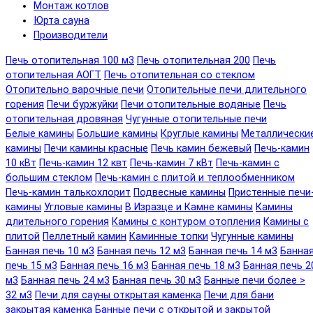
Монтаж котлов
Юрта сауна
Производители
Печь отопительная 100 м3
Печь отопительная 200
Печь
отопительная АОГТ
Печь отопительная со стеклом
Отопительно варочные печи
Отопительные печи длительного
горения
Печи буржуйки
Печи отопительные водяные
Печь
отопительная дровяная
Чугунные отопительные печи
Белые камины
Большие камины
Круглые камины
Металлически
камины
Печи камины красные
Печь камин бежевый
Печь-камин
10 кВт
Печь-камин 12 квт
Печь-камин 7 кВт
Печь-камин с
большим стеклом
Печь-камин с плитой и теплообменником
Печь-камин талькохлорит
Подвесные камины
Пристенные печи
камины
Угловые камины
В Изразце и Камне камины
Камины
длительного горения
Камины с контуром отопления
Камины с
плитой
Пеллетный камин
Каминные топки
Чугунные камины
Банная печь 10 м3
Банная печь 12 м3
Банная печь 14 м3
Банна
печь 15 м3
Банная печь 16 м3
Банная печь 18 м3
Банная печь 2
м3
Банная печь 24 м3
Банная печь 30 м3
Банные печи более >
32 м3
Печи для сауны открытая каменка
Печи для бани
закрытая каменка
Банные печи с открытой и закрытой