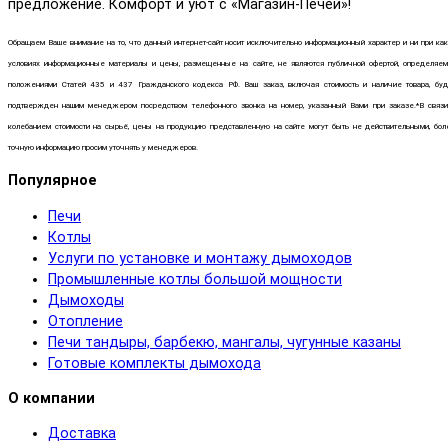
предложение. Комфорт и уют с «Магазин-Печей»!
Обращаем Ваше внимание на то, что данный интернет-сайт носит исключительно информационный характер и ни при ка
условиях информационные материалы и цены, размещенные на сайте, не являются публичной офертой, определяем
положениями Статей 435 и 437 Гражданского кодекса РФ. Ваш заказ, включая стоимость и наличие товара, буд
подтвержден нашим менеджером посредством телефонного звонка на номер, указанный Вами при заказе.*В связи
колебанием стоимости на сырьё, цены на продукцию представленную на сайте могут быть не действительными, бол
точную информацию просим уточнять у менеджеров.
Популярное
Печи
Котлы
Услуги по установке и монтажу дымоходов
Промышленные котлы большой мощности
Дымоходы
Отопление
Печи тандыры, барбекю, мангалы, чугунные казаны
Готовые комплекты дымохода
О компании
Доставка