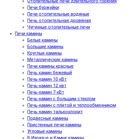
Отопительные печи длительного горения
Печи буржуйки
Печи отопительные водяные
Печь отопительная дровяная
Чугунные отопительные печи
Печи камины
Белые камины
Большие камины
Круглые камины
Металлические камины
Печи камины красные
Печь камин бежевый
Печь-камин 10 кВт
Печь-камин 12 квт
Печь-камин 7 кВт
Печь-камин с большим стеклом
Печь-камин с плитой и теплообменником
Печь-камин талькохлорит
Подвесные камины
Пристенные печи-камины
Угловые камины
В Изразце и Камне камины