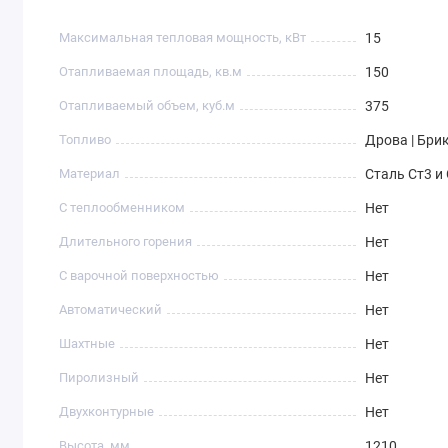
Максимальная тепловая мощность, кВт
15
Отапливаемая площадь, кв.м
150
Отапливаемый объем, куб.м
375
Топливо
Дрова | Бри
Материал
Сталь Ст3 и
С теплообменником
Нет
Длительного горения
Нет
С варочной поверхностью
Нет
Автоматический
Нет
Шахтные
Нет
Пиролизный
Нет
Двухконтурные
Нет
Высота, мм
1210