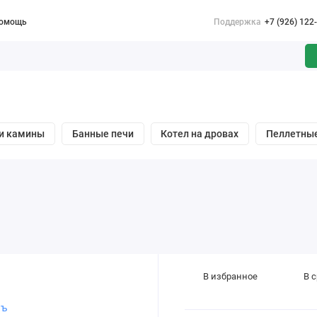
омощь
Поддержка
+7 (926) 122
и камины
Банные печи
Котел на дровах
Пеллетны
В избранное
В 