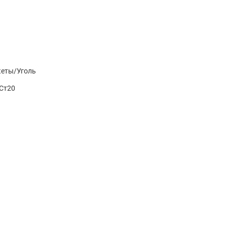
кеты/Уголь
 Ст20