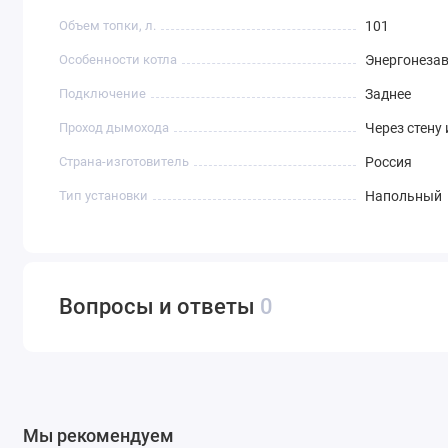
Объем топки, л.
101
Особенности котла
Энергонеза
Подключение
Заднее
Проход дымохода
Через стену
Страна-изготовитель
Россия
Тип установки
Напольный
Вопросы и ответы
0
Мы рекомендуем