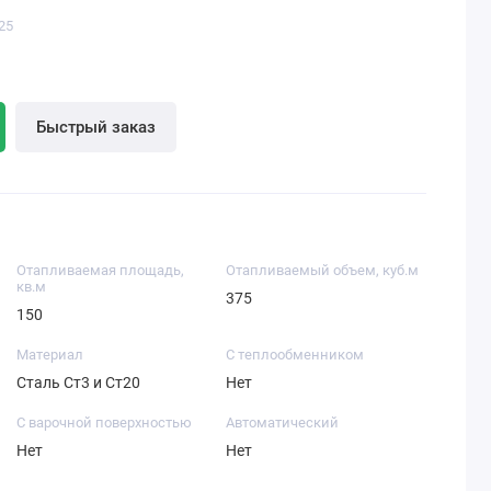
25
Быстрый заказ
Отапливаемая площадь,
Отапливаемый объем, куб.м
кв.м
375
150
Материал
С теплообменником
Сталь Ст3 и Ст20
Нет
С варочной поверхностью
Автоматический
Нет
Нет