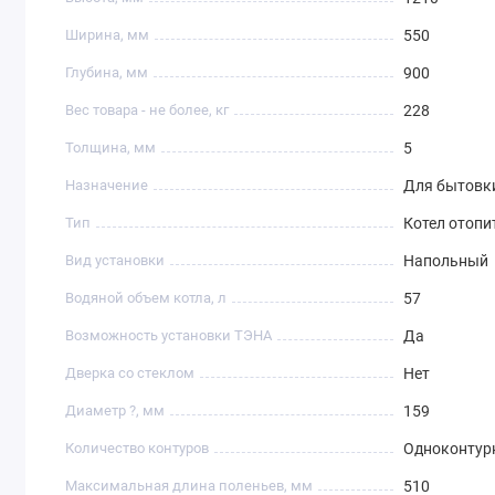
Ширина, мм
550
Глубина, мм
900
Вес товара - не более, кг
228
Толщина, мм
5
Назначение
Для бытовк
Тип
Котел отоп
Вид установки
Напольный
Водяной объем котла, л
57
Возможность установки ТЭНА
Да
Дверка со стеклом
Нет
Диаметр ?, мм
159
Количество контуров
Одноконтур
Максимальная длина поленьев, мм
510