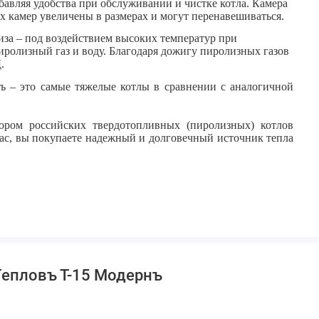
обавляя удобства при обслуживании и чистке котла. Камера
х камер увеличены в размерах и могут перенавешиваться.
за – под воздействием высоких температур при
пиролизный газ и воду. Благодаря дожигу пиролизных газов
.
въ – это самые тяжелые котлы в сравнении с аналогичной
ором российских твердотопливных (пиролизных) котлов
нас, вы покупаете надежный и долговечный источник тепла
Tепловъ Т-15 Mодернъ