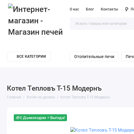
О нас
Блог
Контакты
П
Отопительные печи
Печ
ВСЕ КАТЕГОРИИ
Котел Tепловъ Т-15 Mодернъ
Главная
Котел на дровах
Котел Tепловъ Т-15 Mодернъ
🎁С Дымоходом = Выгода!