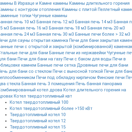
камины
В Изразце и Камне камины
Камины длительного горения
Камины с контуром отопления
Камины с плитой
Пеллетный ками
Каминные топки
Чугунные камины
Банная печь 10 м3
Банная печь 12 м3
Банная печь 14 м3
Банная п
15 м3
Банная печь 16 м3
Банная печь 18 м3
Банная печь 20 м3
Банная печь 24 м3
Банная печь 30 м3
Банные печи более > 32 м3
Печи для сауны открытая каменка
Печи для бани закрытая камен
Банные печи с открытой и закрытой (комбинированной) каменка
Стальные печи для бани
Банные печи из нержавейки
Чугунные пе
для бани
Печи для бани на газу
Печи с баком для воды
Печи в
облицовке камнем
Банные печи сетка
Дровяные печи для бани
Печь для бани со стеклом
Печи с выносной топкой
Печи для бан
теплообменником
Печи под обкладку кирпичом
Финские печи
Пе
два стекла
Банная печь 3 помещения
Печь банная панорама
Комбинированный котел дрова
Котел длительного горения на
дровах
Котел твердотопливный квт
Котел твердотопливный 100
Котел твердотопливный более >150 кВт
Твердотопливный котел 10
Твердотопливный котел 12
Твердотопливный котел 15