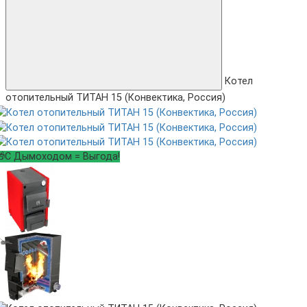
Котел
отопительный ТИТАН 15 (Конвектика, Россия)
🎁С Дымоходом = Выгода!