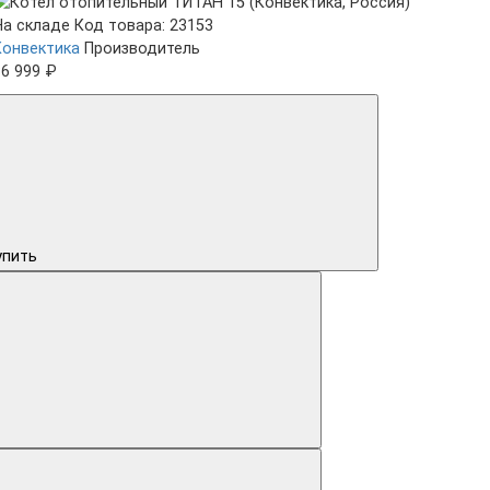
На складе
Код товара: 23153
Конвектика
Производитель
36 999 ₽
упить