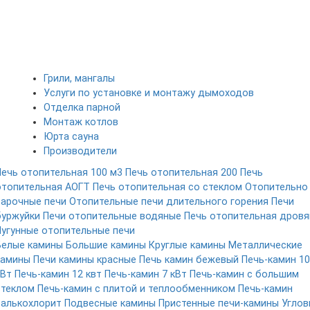
Грили, мангалы
Услуги по установке и монтажу дымоходов
Отделка парной
Монтаж котлов
Юрта сауна
Производители
Печь отопительная 100 м3
Печь отопительная 200
Печь
отопительная АОГТ
Печь отопительная со стеклом
Отопительно
варочные печи
Отопительные печи длительного горения
Печи
буржуйки
Печи отопительные водяные
Печь отопительная дровя
Чугунные отопительные печи
Белые камины
Большие камины
Круглые камины
Металлические
камины
Печи камины красные
Печь камин бежевый
Печь-камин 10
кВт
Печь-камин 12 квт
Печь-камин 7 кВт
Печь-камин с большим
стеклом
Печь-камин с плитой и теплообменником
Печь-камин
талькохлорит
Подвесные камины
Пристенные печи-камины
Углов