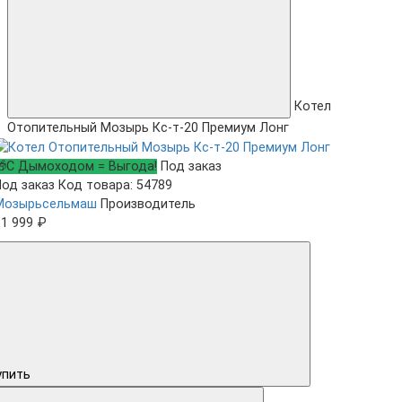
Котел
Отопительный Мозырь Кc-т-20 Премиум Лонг
🎁С Дымоходом = Выгода!
Под заказ
Под заказ
Код товара: 54789
Мозырьсельмаш
Производитель
31 999 ₽
упить