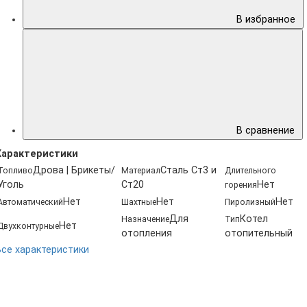
В избранное
В сравнение
Характеристики
Дрова | Брикеты/
Сталь Ст3 и
Топливо
Материал
Длительного
Уголь
Ст20
Нет
горения
Нет
Нет
Нет
Автоматический
Шахтные
Пиролизный
Для
Котел
Назначение
Тип
Нет
Двухконтурные
отопления
отопительный
Все характеристики