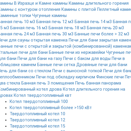
камины
В Изразце и Камне камины
Камины длительного горения
Камины с контуром отопления
Камины с плитой
Пеллетный ками
Каминные топки
Чугунные камины
Банная печь 10 м3
Банная печь 12 м3
Банная печь 14 м3
Банная п
15 м3
Банная печь 16 м3
Банная печь 18 м3
Банная печь 20 м3
Банная печь 24 м3
Банная печь 30 м3
Банные печи более > 32 м3
Печи для сауны открытая каменка
Печи для бани закрытая камен
Банные печи с открытой и закрытой (комбинированной) каменка
Стальные печи для бани
Банные печи из нержавейки
Чугунные пе
для бани
Печи для бани на газу
Печи с баком для воды
Печи в
облицовке камнем
Банные печи сетка
Дровяные печи для бани
Печь для бани со стеклом
Печи с выносной топкой
Печи для бан
теплообменником
Печи под обкладку кирпичом
Финские печи
Пе
два стекла
Банная печь 3 помещения
Печь банная панорама
Комбинированный котел дрова
Котел длительного горения на
дровах
Котел твердотопливный квт
Котел твердотопливный 100
Котел твердотопливный более >150 кВт
Твердотопливный котел 10
Твердотопливный котел 12
Твердотопливный котел 15