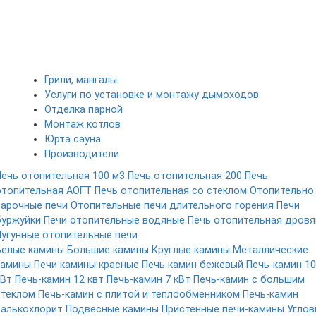
Грили, мангалы
Услуги по установке и монтажу дымоходов
Отделка парной
Монтаж котлов
Юрта сауна
Производители
Печь отопительная 100 м3
Печь отопительная 200
Печь
отопительная АОГТ
Печь отопительная со стеклом
Отопительно
варочные печи
Отопительные печи длительного горения
Печи
буржуйки
Печи отопительные водяные
Печь отопительная дровя
Чугунные отопительные печи
Белые камины
Большие камины
Круглые камины
Металлические
камины
Печи камины красные
Печь камин бежевый
Печь-камин 10
кВт
Печь-камин 12 квт
Печь-камин 7 кВт
Печь-камин с большим
стеклом
Печь-камин с плитой и теплообменником
Печь-камин
талькохлорит
Подвесные камины
Пристенные печи-камины
Углов