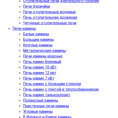
Отопительные печи длительного горения
Печи буржуйки
Печи отопительные водяные
Печь отопительная дровяная
Чугунные отопительные печи
Печи камины
Белые камины
Большие камины
Круглые камины
Металлические камины
Печи камины красные
Печь камин бежевый
Печь-камин 10 кВт
Печь-камин 12 квт
Печь-камин 7 кВт
Печь-камин с большим стеклом
Печь-камин с плитой и теплообменником
Печь-камин талькохлорит
Подвесные камины
Пристенные печи-камины
Угловые камины
В Изразце и Камне камины