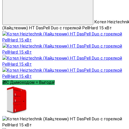
Котел Heiztechni
(Хайцтехник) HT DasPell Duo с горелкой PellHard 15 кВт
🎁С Дымоходом = Выгода!