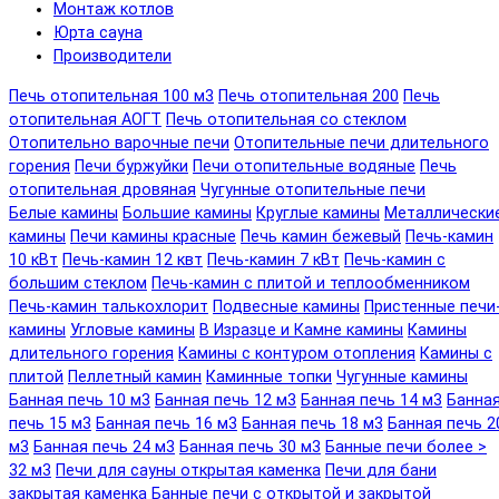
Монтаж котлов
Юрта сауна
Производители
Печь отопительная 100 м3
Печь отопительная 200
Печь
отопительная АОГТ
Печь отопительная со стеклом
Отопительно варочные печи
Отопительные печи длительного
горения
Печи буржуйки
Печи отопительные водяные
Печь
отопительная дровяная
Чугунные отопительные печи
Белые камины
Большие камины
Круглые камины
Металлически
камины
Печи камины красные
Печь камин бежевый
Печь-камин
10 кВт
Печь-камин 12 квт
Печь-камин 7 кВт
Печь-камин с
большим стеклом
Печь-камин с плитой и теплообменником
Печь-камин талькохлорит
Подвесные камины
Пристенные печи
камины
Угловые камины
В Изразце и Камне камины
Камины
длительного горения
Камины с контуром отопления
Камины с
плитой
Пеллетный камин
Каминные топки
Чугунные камины
Банная печь 10 м3
Банная печь 12 м3
Банная печь 14 м3
Банна
печь 15 м3
Банная печь 16 м3
Банная печь 18 м3
Банная печь 2
м3
Банная печь 24 м3
Банная печь 30 м3
Банные печи более >
32 м3
Печи для сауны открытая каменка
Печи для бани
закрытая каменка
Банные печи с открытой и закрытой