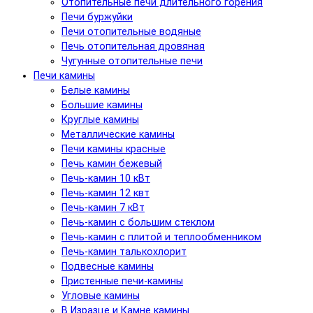
Отопительные печи длительного горения
Печи буржуйки
Печи отопительные водяные
Печь отопительная дровяная
Чугунные отопительные печи
Печи камины
Белые камины
Большие камины
Круглые камины
Металлические камины
Печи камины красные
Печь камин бежевый
Печь-камин 10 кВт
Печь-камин 12 квт
Печь-камин 7 кВт
Печь-камин с большим стеклом
Печь-камин с плитой и теплообменником
Печь-камин талькохлорит
Подвесные камины
Пристенные печи-камины
Угловые камины
В Изразце и Камне камины