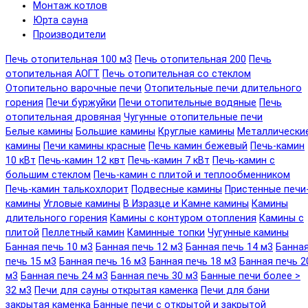
Монтаж котлов
Юрта сауна
Производители
Печь отопительная 100 м3
Печь отопительная 200
Печь
отопительная АОГТ
Печь отопительная со стеклом
Отопительно варочные печи
Отопительные печи длительного
горения
Печи буржуйки
Печи отопительные водяные
Печь
отопительная дровяная
Чугунные отопительные печи
Белые камины
Большие камины
Круглые камины
Металлически
камины
Печи камины красные
Печь камин бежевый
Печь-камин
10 кВт
Печь-камин 12 квт
Печь-камин 7 кВт
Печь-камин с
большим стеклом
Печь-камин с плитой и теплообменником
Печь-камин талькохлорит
Подвесные камины
Пристенные печи
камины
Угловые камины
В Изразце и Камне камины
Камины
длительного горения
Камины с контуром отопления
Камины с
плитой
Пеллетный камин
Каминные топки
Чугунные камины
Банная печь 10 м3
Банная печь 12 м3
Банная печь 14 м3
Банна
печь 15 м3
Банная печь 16 м3
Банная печь 18 м3
Банная печь 2
м3
Банная печь 24 м3
Банная печь 30 м3
Банные печи более >
32 м3
Печи для сауны открытая каменка
Печи для бани
закрытая каменка
Банные печи с открытой и закрытой