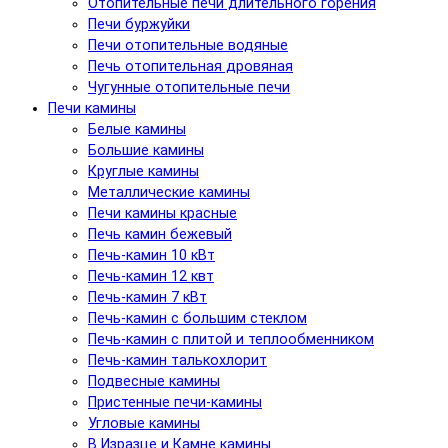
Отопительные печи длительного горения
Печи буржуйки
Печи отопительные водяные
Печь отопительная дровяная
Чугунные отопительные печи
Печи камины
Белые камины
Большие камины
Круглые камины
Металлические камины
Печи камины красные
Печь камин бежевый
Печь-камин 10 кВт
Печь-камин 12 квт
Печь-камин 7 кВт
Печь-камин с большим стеклом
Печь-камин с плитой и теплообменником
Печь-камин талькохлорит
Подвесные камины
Пристенные печи-камины
Угловые камины
В Изразце и Камне камины