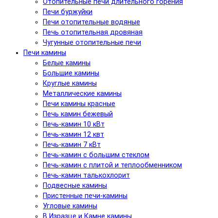
Отопительные печи длительного горения
Печи буржуйки
Печи отопительные водяные
Печь отопительная дровяная
Чугунные отопительные печи
Печи камины
Белые камины
Большие камины
Круглые камины
Металлические камины
Печи камины красные
Печь камин бежевый
Печь-камин 10 кВт
Печь-камин 12 квт
Печь-камин 7 кВт
Печь-камин с большим стеклом
Печь-камин с плитой и теплообменником
Печь-камин талькохлорит
Подвесные камины
Пристенные печи-камины
Угловые камины
В Изразце и Камне камины