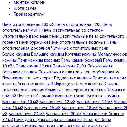
Монтаж котлов
Юрта сауна
Производители
Печь отопительная 100 м3
Печь отопительная 200
Печь
отопительная АОГТ
Печь отопительная со стеклом
Отопительно варочные печи
Отопительные печи длительного
горения
Печи буржуйки
Печи отопительные водяные
Печь
отопительная дровяная
Чугунные отопительные печи
Белые камины
Большие камины
Круглые камины
Металлически
камины
Печи камины красные
Печь камин бежевый
Печь-камин
10 кВт
Печь-камин 12 квт
Печь-камин 7 кВт
Печь-камин с
большим стеклом
Печь-камин с плитой и теплообменником
Печь-камин талькохлорит
Подвесные камины
Пристенные печи
камины
Угловые камины
В Изразце и Камне камины
Камины
длительного горения
Камины с контуром отопления
Камины с
плитой
Пеллетный камин
Каминные топки
Чугунные камины
Банная печь 10 м3
Банная печь 12 м3
Банная печь 14 м3
Банна
печь 15 м3
Банная печь 16 м3
Банная печь 18 м3
Банная печь 2
м3
Банная печь 24 м3
Банная печь 30 м3
Банные печи более >
32 м3
Печи для сауны открытая каменка
Печи для бани
закрытая каменка
Банные печи с открытой и закрытой