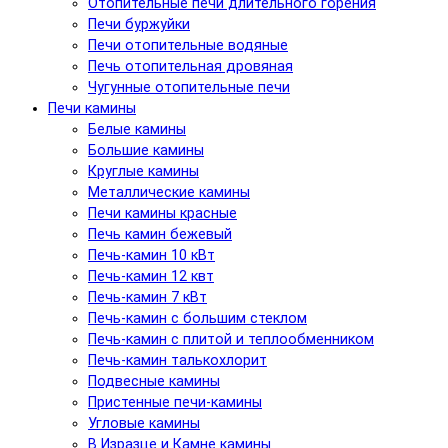
Отопительные печи длительного горения
Печи буржуйки
Печи отопительные водяные
Печь отопительная дровяная
Чугунные отопительные печи
Печи камины
Белые камины
Большие камины
Круглые камины
Металлические камины
Печи камины красные
Печь камин бежевый
Печь-камин 10 кВт
Печь-камин 12 квт
Печь-камин 7 кВт
Печь-камин с большим стеклом
Печь-камин с плитой и теплообменником
Печь-камин талькохлорит
Подвесные камины
Пристенные печи-камины
Угловые камины
В Изразце и Камне камины