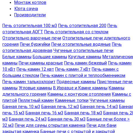
Монтаж котлов
Юрта сауна
Производители
Печь отопительная 100 м3
Печь отопительная 200
Печь
отопительная АОГТ
Печь отопительная со стеклом
Отопительно варочные печи
Отопительные печи длительного
горения
Печи буржуйки
Печи отопительные водяные
Печь
отопительная дровяная
Чугунные отопительные печи
Белые камины
Большие камины
Круглые камины
Металлически
камины
Печи камины красные
Печь камин бежевый
Печь-камин
10 кВт
Печь-камин 12 квт
Печь-камин 7 кВт
Печь-камин с
большим стеклом
Печь-камин с плитой и теплообменником
Печь-камин талькохлорит
Подвесные камины
Пристенные печи
камины
Угловые камины
В Изразце и Камне камины
Камины
длительного горения
Камины с контуром отопления
Камины с
плитой
Пеллетный камин
Каминные топки
Чугунные камины
Банная печь 10 м3
Банная печь 12 м3
Банная печь 14 м3
Банна
печь 15 м3
Банная печь 16 м3
Банная печь 18 м3
Банная печь 2
м3
Банная печь 24 м3
Банная печь 30 м3
Банные печи более >
32 м3
Печи для сауны открытая каменка
Печи для бани
закрытая каменка
Банные печи с открытой и закрытой