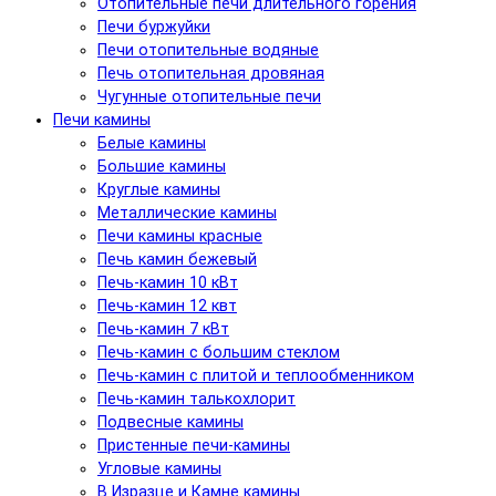
Отопительные печи длительного горения
Печи буржуйки
Печи отопительные водяные
Печь отопительная дровяная
Чугунные отопительные печи
Печи камины
Белые камины
Большие камины
Круглые камины
Металлические камины
Печи камины красные
Печь камин бежевый
Печь-камин 10 кВт
Печь-камин 12 квт
Печь-камин 7 кВт
Печь-камин с большим стеклом
Печь-камин с плитой и теплообменником
Печь-камин талькохлорит
Подвесные камины
Пристенные печи-камины
Угловые камины
В Изразце и Камне камины