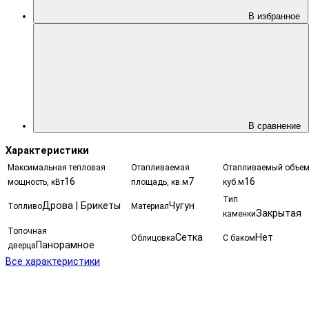
В избранное
В сравнение
Характеристики
Максимальная тепловая
Отапливаемая
Отапливаемый объем
16
7
16
мощность, кВт
площадь, кв.м
куб.м
Тип
Дрова | Брикеты
Чугун
Топливо
Материал
Закрытая
каменки
Топочная
Сетка
Нет
Облицовка
С баком
Панорамное
дверца
Все характеристики