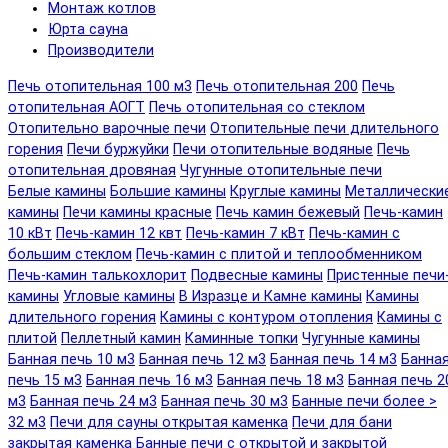
Монтаж котлов
Юрта сауна
Производители
Печь отопительная 100 м3
Печь отопительная 200
Печь
отопительная АОГТ
Печь отопительная со стеклом
Отопительно варочные печи
Отопительные печи длительного
горения
Печи буржуйки
Печи отопительные водяные
Печь
отопительная дровяная
Чугунные отопительные печи
Белые камины
Большие камины
Круглые камины
Металлически
камины
Печи камины красные
Печь камин бежевый
Печь-камин
10 кВт
Печь-камин 12 квт
Печь-камин 7 кВт
Печь-камин с
большим стеклом
Печь-камин с плитой и теплообменником
Печь-камин талькохлорит
Подвесные камины
Пристенные печи
камины
Угловые камины
В Изразце и Камне камины
Камины
длительного горения
Камины с контуром отопления
Камины с
плитой
Пеллетный камин
Каминные топки
Чугунные камины
Банная печь 10 м3
Банная печь 12 м3
Банная печь 14 м3
Банна
печь 15 м3
Банная печь 16 м3
Банная печь 18 м3
Банная печь 2
м3
Банная печь 24 м3
Банная печь 30 м3
Банные печи более >
32 м3
Печи для сауны открытая каменка
Печи для бани
закрытая каменка
Банные печи с открытой и закрытой