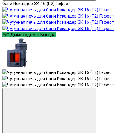
бани Искандер ЗК 16 (П2) Гефест
🎁С Дымоходом = Выгода!