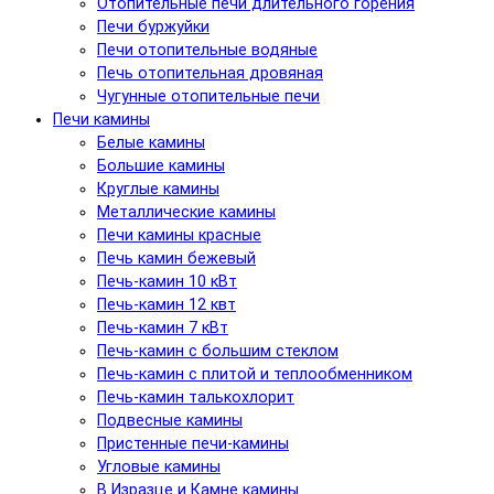
Отопительные печи длительного горения
Печи буржуйки
Печи отопительные водяные
Печь отопительная дровяная
Чугунные отопительные печи
Печи камины
Белые камины
Большие камины
Круглые камины
Металлические камины
Печи камины красные
Печь камин бежевый
Печь-камин 10 кВт
Печь-камин 12 квт
Печь-камин 7 кВт
Печь-камин с большим стеклом
Печь-камин с плитой и теплообменником
Печь-камин талькохлорит
Подвесные камины
Пристенные печи-камины
Угловые камины
В Изразце и Камне камины