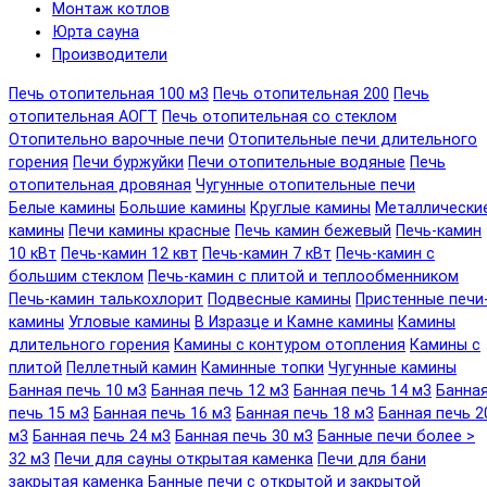
Монтаж котлов
Юрта сауна
Производители
Печь отопительная 100 м3
Печь отопительная 200
Печь
отопительная АОГТ
Печь отопительная со стеклом
Отопительно варочные печи
Отопительные печи длительного
горения
Печи буржуйки
Печи отопительные водяные
Печь
отопительная дровяная
Чугунные отопительные печи
Белые камины
Большие камины
Круглые камины
Металлически
камины
Печи камины красные
Печь камин бежевый
Печь-камин
10 кВт
Печь-камин 12 квт
Печь-камин 7 кВт
Печь-камин с
большим стеклом
Печь-камин с плитой и теплообменником
Печь-камин талькохлорит
Подвесные камины
Пристенные печи
камины
Угловые камины
В Изразце и Камне камины
Камины
длительного горения
Камины с контуром отопления
Камины с
плитой
Пеллетный камин
Каминные топки
Чугунные камины
Банная печь 10 м3
Банная печь 12 м3
Банная печь 14 м3
Банна
печь 15 м3
Банная печь 16 м3
Банная печь 18 м3
Банная печь 2
м3
Банная печь 24 м3
Банная печь 30 м3
Банные печи более >
32 м3
Печи для сауны открытая каменка
Печи для бани
закрытая каменка
Банные печи с открытой и закрытой