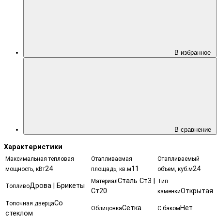
В избранное
В сравнение
Характеристики
Максимальная тепловая
Отапливаемая
Отапливаемый
24
11
24
мощность, кВт
площадь, кв.м
объем, куб.м
Сталь Ст3 |
Материал
Тип
Дрова | Брикеты
Топливо
Ст20
Открытая
каменки
Со
Топочная дверца
Сетка
Нет
Облицовка
С баком
стеклом