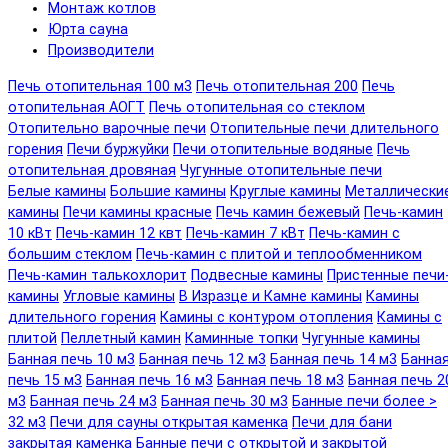
Монтаж котлов
Юрта сауна
Производители
Печь отопительная 100 м3
Печь отопительная 200
Печь
отопительная АОГТ
Печь отопительная со стеклом
Отопительно варочные печи
Отопительные печи длительного
горения
Печи буржуйки
Печи отопительные водяные
Печь
отопительная дровяная
Чугунные отопительные печи
Белые камины
Большие камины
Круглые камины
Металлически
камины
Печи камины красные
Печь камин бежевый
Печь-камин
10 кВт
Печь-камин 12 квт
Печь-камин 7 кВт
Печь-камин с
большим стеклом
Печь-камин с плитой и теплообменником
Печь-камин талькохлорит
Подвесные камины
Пристенные печи
камины
Угловые камины
В Изразце и Камне камины
Камины
длительного горения
Камины с контуром отопления
Камины с
плитой
Пеллетный камин
Каминные топки
Чугунные камины
Банная печь 10 м3
Банная печь 12 м3
Банная печь 14 м3
Банна
печь 15 м3
Банная печь 16 м3
Банная печь 18 м3
Банная печь 2
м3
Банная печь 24 м3
Банная печь 30 м3
Банные печи более >
32 м3
Печи для сауны открытая каменка
Печи для бани
закрытая каменка
Банные печи с открытой и закрытой