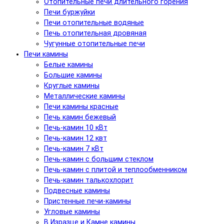
Отопительные печи длительного горения
Печи буржуйки
Печи отопительные водяные
Печь отопительная дровяная
Чугунные отопительные печи
Печи камины
Белые камины
Большие камины
Круглые камины
Металлические камины
Печи камины красные
Печь камин бежевый
Печь-камин 10 кВт
Печь-камин 12 квт
Печь-камин 7 кВт
Печь-камин с большим стеклом
Печь-камин с плитой и теплообменником
Печь-камин талькохлорит
Подвесные камины
Пристенные печи-камины
Угловые камины
В Изразце и Камне камины