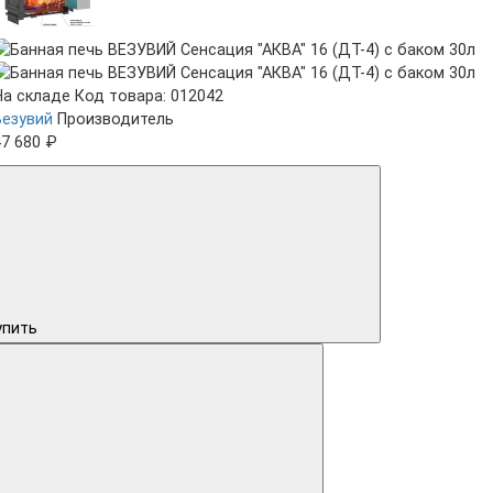
На складе
Код товара: 012042
Везувий
Производитель
47 680 ₽
упить