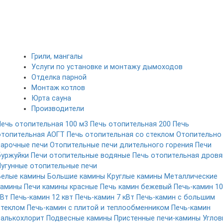
Грили, мангалы
Услуги по установке и монтажу дымоходов
Отделка парной
Монтаж котлов
Юрта сауна
Производители
Печь отопительная 100 м3
Печь отопительная 200
Печь
отопительная АОГТ
Печь отопительная со стеклом
Отопительно
варочные печи
Отопительные печи длительного горения
Печи
буржуйки
Печи отопительные водяные
Печь отопительная дровя
Чугунные отопительные печи
Белые камины
Большие камины
Круглые камины
Металлические
камины
Печи камины красные
Печь камин бежевый
Печь-камин 10
кВт
Печь-камин 12 квт
Печь-камин 7 кВт
Печь-камин с большим
стеклом
Печь-камин с плитой и теплообменником
Печь-камин
талькохлорит
Подвесные камины
Пристенные печи-камины
Углов