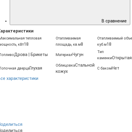
В сравнение
Характеристики
Максимальная тепловая
Отапливаемая
Отапливаемый объе
18
8
18
мощность, кВт
площадь, кв.м
куб.м
Тип
Дрова | Брикеты
Чугун
Топливо
Материал
Открытая
каменки
Стальной
Облицовка
Глухая
Нет
Топочная дверца
С баком
кожух
Все характеристики
Поделиться
Поделиться