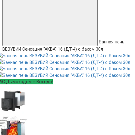
Банная печь
ВЕЗУВИЙ Сенсация "АКВА" 16 (ДТ-4) с баком 30л
🎁С Дымоходом = Выгода!