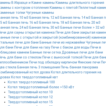
камины
В Изразце и Камне камины
Камины длительного горения
Камины с контуром отопления
Камины с плитой
Пеллетный ками
Каминные топки
Чугунные камины
Банная печь 10 м3
Банная печь 12 м3
Банная печь 14 м3
Банная п
15 м3
Банная печь 16 м3
Банная печь 18 м3
Банная печь 20 м3
Банная печь 24 м3
Банная печь 30 м3
Банные печи более > 32 м3
Печи для сауны открытая каменка
Печи для бани закрытая камен
Банные печи с открытой и закрытой (комбинированной) каменка
Стальные печи для бани
Банные печи из нержавейки
Чугунные пе
для бани
Печи для бани на газу
Печи с баком для воды
Печи в
облицовке камнем
Банные печи сетка
Дровяные печи для бани
Печь для бани со стеклом
Печи с выносной топкой
Печи для бан
теплообменником
Печи под обкладку кирпичом
Финские печи
Пе
два стекла
Банная печь 3 помещения
Печь банная панорама
Комбинированный котел дрова
Котел длительного горения на
дровах
Котел твердотопливный квт
Котел твердотопливный 100
Котел твердотопливный более >150 кВт
Твердотопливный котел 10
Твердотопливный котел 12
Твердотопливный котел 15