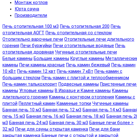
Монтаж котлов
Юрта сауна
Производители
Печь отопительная 100 м3
Печь отопительная 200
Печь
отопительная АОГТ
Печь отопительная со стеклом
Отопительно варочные печи
Отопительные печи длительного
горения
Печи буржуйки
Печи отопительные водяные
Печь
отопительная дровяная
Чугунные отопительные печи
Белые камины
Большие камины
Круглые камины
Металлически
камины
Печи камины красные
Печь камин бежевый
Печь-камин
10 кВт
Печь-камин 12 квт
Печь-камин 7 кВт
Печь-камин с
большим стеклом
Печь-камин с плитой и теплообменником
Печь-камин талькохлорит
Подвесные камины
Пристенные печи
камины
Угловые камины
В Изразце и Камне камины
Камины
длительного горения
Камины с контуром отопления
Камины с
плитой
Пеллетный камин
Каминные топки
Чугунные камины
Банная печь 10 м3
Банная печь 12 м3
Банная печь 14 м3
Банна
печь 15 м3
Банная печь 16 м3
Банная печь 18 м3
Банная печь 2
м3
Банная печь 24 м3
Банная печь 30 м3
Банные печи более >
32 м3
Печи для сауны открытая каменка
Печи для бани
закрытая каменка
Банные печи с открытой и закрытой