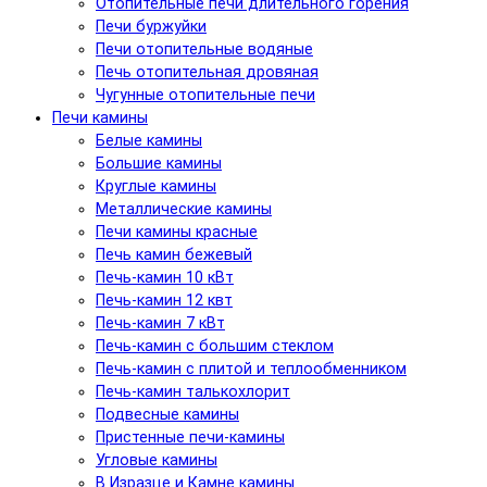
Отопительные печи длительного горения
Печи буржуйки
Печи отопительные водяные
Печь отопительная дровяная
Чугунные отопительные печи
Печи камины
Белые камины
Большие камины
Круглые камины
Металлические камины
Печи камины красные
Печь камин бежевый
Печь-камин 10 кВт
Печь-камин 12 квт
Печь-камин 7 кВт
Печь-камин с большим стеклом
Печь-камин с плитой и теплообменником
Печь-камин талькохлорит
Подвесные камины
Пристенные печи-камины
Угловые камины
В Изразце и Камне камины