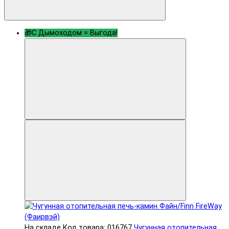
🎁С Дымоходом = Выгода!
На складе
Код товара: 016767
Чугунная отопительная