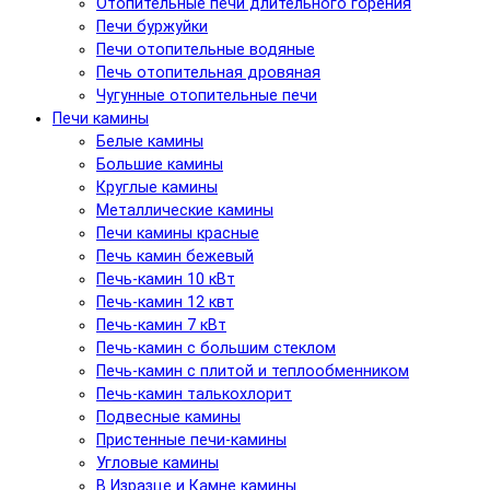
Отопительные печи длительного горения
Печи буржуйки
Печи отопительные водяные
Печь отопительная дровяная
Чугунные отопительные печи
Печи камины
Белые камины
Большие камины
Круглые камины
Металлические камины
Печи камины красные
Печь камин бежевый
Печь-камин 10 кВт
Печь-камин 12 квт
Печь-камин 7 кВт
Печь-камин с большим стеклом
Печь-камин с плитой и теплообменником
Печь-камин талькохлорит
Подвесные камины
Пристенные печи-камины
Угловые камины
В Изразце и Камне камины