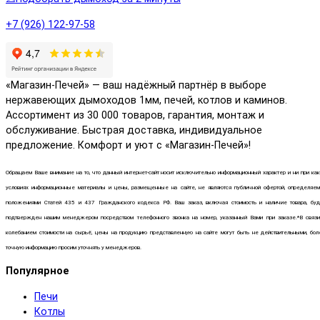
+7 (926) 122-97-58
«Магазин-Печей» — ваш надёжный партнёр в выборе
нержавеющих дымоходов 1мм, печей, котлов и каминов.
Ассортимент из 30 000 товаров, гарантия, монтаж и
обслуживание. Быстрая доставка, индивидуальное
предложение. Комфорт и уют с «Магазин-Печей»!
Обращаем Ваше внимание на то, что данный интернет-сайт носит исключительно информационный характер и ни при ка
условиях информационные материалы и цены, размещенные на сайте, не являются публичной офертой, определяем
положениями Статей 435 и 437 Гражданского кодекса РФ. Ваш заказ, включая стоимость и наличие товара, буд
подтвержден нашим менеджером посредством телефонного звонка на номер, указанный Вами при заказе.*В связи
колебанием стоимости на сырьё, цены на продукцию представленную на сайте могут быть не действительными, бол
точную информацию просим уточнять у менеджеров.
Популярное
Печи
Котлы