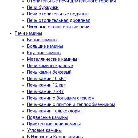
Отопительные печи длительного горения
Печи буржуйки
Печи отопительные водяные
Печь отопительная дровяная
Чугунные отопительные печи
Печи камины
Белые камины
Большие камины
Круглые камины
Металлические камины
Печи камины красные
Печь камин бежевый
Печь-камин 10 кВт
Печь-камин 12 квт
Печь-камин 7 кВт
Печь-камин с большим стеклом
Печь-камин с плитой и теплообменником
Печь-камин талькохлорит
Подвесные камины
Пристенные печи-камины
Угловые камины
В Изразце и Камне камины