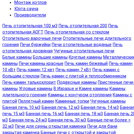
Монтаж котлов
Юрта сауна
Производители
Печь отопительная 100 м3
Печь отопительная 200
Печь
отопительная АОГТ
Печь отопительная со стеклом
Отопительно варочные печи
Отопительные печи длительного
горения
Печи буржуйки
Печи отопительные водяные
Печь
отопительная дровяная
Чугунные отопительные печи
Белые камины
Большие камины
Круглые камины
Металлически
камины
Печи камины красные
Печь камин бежевый
Печь-камин
10 кВт
Печь-камин 12 квт
Печь-камин 7 кВт
Печь-камин с
большим стеклом
Печь-камин с плитой и теплообменником
Печь-камин талькохлорит
Подвесные камины
Пристенные печи
камины
Угловые камины
В Изразце и Камне камины
Камины
длительного горения
Камины с контуром отопления
Камины с
плитой
Пеллетный камин
Каминные топки
Чугунные камины
Банная печь 10 м3
Банная печь 12 м3
Банная печь 14 м3
Банна
печь 15 м3
Банная печь 16 м3
Банная печь 18 м3
Банная печь 2
м3
Банная печь 24 м3
Банная печь 30 м3
Банные печи более >
32 м3
Печи для сауны открытая каменка
Печи для бани
закрытая каменка
Банные печи с открытой и закрытой