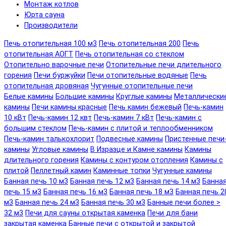
Монтаж котлов
Юрта сауна
Производители
Печь отопительная 100 м3
Печь отопительная 200
Печь
отопительная АОГТ
Печь отопительная со стеклом
Отопительно варочные печи
Отопительные печи длительного
горения
Печи буржуйки
Печи отопительные водяные
Печь
отопительная дровяная
Чугунные отопительные печи
Белые камины
Большие камины
Круглые камины
Металлически
камины
Печи камины красные
Печь камин бежевый
Печь-камин
10 кВт
Печь-камин 12 квт
Печь-камин 7 кВт
Печь-камин с
большим стеклом
Печь-камин с плитой и теплообменником
Печь-камин талькохлорит
Подвесные камины
Пристенные печи
камины
Угловые камины
В Изразце и Камне камины
Камины
длительного горения
Камины с контуром отопления
Камины с
плитой
Пеллетный камин
Каминные топки
Чугунные камины
Банная печь 10 м3
Банная печь 12 м3
Банная печь 14 м3
Банна
печь 15 м3
Банная печь 16 м3
Банная печь 18 м3
Банная печь 2
м3
Банная печь 24 м3
Банная печь 30 м3
Банные печи более >
32 м3
Печи для сауны открытая каменка
Печи для бани
закрытая каменка
Банные печи с открытой и закрытой