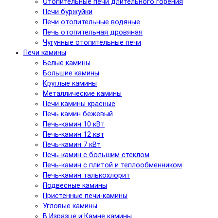
Отопительные печи длительного горения
Печи буржуйки
Печи отопительные водяные
Печь отопительная дровяная
Чугунные отопительные печи
Печи камины
Белые камины
Большие камины
Круглые камины
Металлические камины
Печи камины красные
Печь камин бежевый
Печь-камин 10 кВт
Печь-камин 12 квт
Печь-камин 7 кВт
Печь-камин с большим стеклом
Печь-камин с плитой и теплообменником
Печь-камин талькохлорит
Подвесные камины
Пристенные печи-камины
Угловые камины
В Изразце и Камне камины