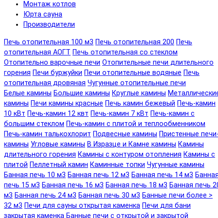
Монтаж котлов
Юрта сауна
Производители
Печь отопительная 100 м3
Печь отопительная 200
Печь
отопительная АОГТ
Печь отопительная со стеклом
Отопительно варочные печи
Отопительные печи длительного
горения
Печи буржуйки
Печи отопительные водяные
Печь
отопительная дровяная
Чугунные отопительные печи
Белые камины
Большие камины
Круглые камины
Металлически
камины
Печи камины красные
Печь камин бежевый
Печь-камин
10 кВт
Печь-камин 12 квт
Печь-камин 7 кВт
Печь-камин с
большим стеклом
Печь-камин с плитой и теплообменником
Печь-камин талькохлорит
Подвесные камины
Пристенные печи
камины
Угловые камины
В Изразце и Камне камины
Камины
длительного горения
Камины с контуром отопления
Камины с
плитой
Пеллетный камин
Каминные топки
Чугунные камины
Банная печь 10 м3
Банная печь 12 м3
Банная печь 14 м3
Банна
печь 15 м3
Банная печь 16 м3
Банная печь 18 м3
Банная печь 2
м3
Банная печь 24 м3
Банная печь 30 м3
Банные печи более >
32 м3
Печи для сауны открытая каменка
Печи для бани
закрытая каменка
Банные печи с открытой и закрытой