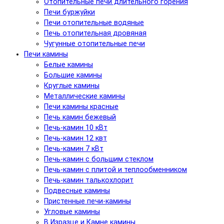
Отопительные печи длительного горения
Печи буржуйки
Печи отопительные водяные
Печь отопительная дровяная
Чугунные отопительные печи
Печи камины
Белые камины
Большие камины
Круглые камины
Металлические камины
Печи камины красные
Печь камин бежевый
Печь-камин 10 кВт
Печь-камин 12 квт
Печь-камин 7 кВт
Печь-камин с большим стеклом
Печь-камин с плитой и теплообменником
Печь-камин талькохлорит
Подвесные камины
Пристенные печи-камины
Угловые камины
В Изразце и Камне камины