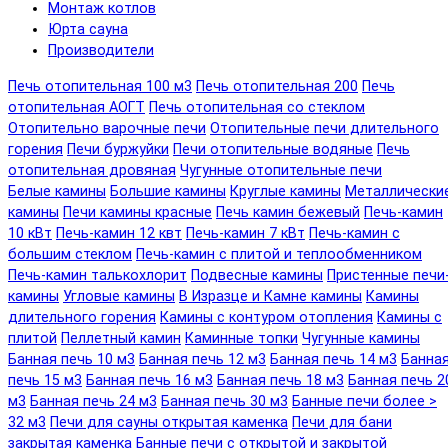
Монтаж котлов
Юрта сауна
Производители
Печь отопительная 100 м3
Печь отопительная 200
Печь
отопительная АОГТ
Печь отопительная со стеклом
Отопительно варочные печи
Отопительные печи длительного
горения
Печи буржуйки
Печи отопительные водяные
Печь
отопительная дровяная
Чугунные отопительные печи
Белые камины
Большие камины
Круглые камины
Металлически
камины
Печи камины красные
Печь камин бежевый
Печь-камин
10 кВт
Печь-камин 12 квт
Печь-камин 7 кВт
Печь-камин с
большим стеклом
Печь-камин с плитой и теплообменником
Печь-камин талькохлорит
Подвесные камины
Пристенные печи
камины
Угловые камины
В Изразце и Камне камины
Камины
длительного горения
Камины с контуром отопления
Камины с
плитой
Пеллетный камин
Каминные топки
Чугунные камины
Банная печь 10 м3
Банная печь 12 м3
Банная печь 14 м3
Банна
печь 15 м3
Банная печь 16 м3
Банная печь 18 м3
Банная печь 2
м3
Банная печь 24 м3
Банная печь 30 м3
Банные печи более >
32 м3
Печи для сауны открытая каменка
Печи для бани
закрытая каменка
Банные печи с открытой и закрытой