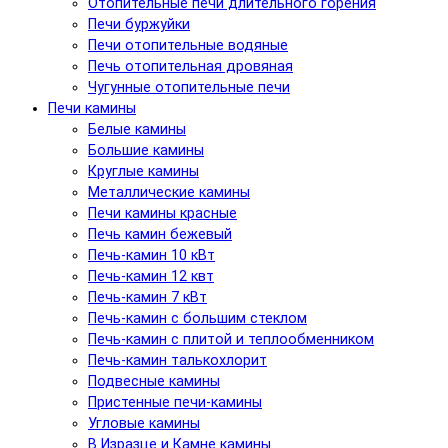
Отопительные печи длительного горения
Печи буржуйки
Печи отопительные водяные
Печь отопительная дровяная
Чугунные отопительные печи
Печи камины
Белые камины
Большие камины
Круглые камины
Металлические камины
Печи камины красные
Печь камин бежевый
Печь-камин 10 кВт
Печь-камин 12 квт
Печь-камин 7 кВт
Печь-камин с большим стеклом
Печь-камин с плитой и теплообменником
Печь-камин талькохлорит
Подвесные камины
Пристенные печи-камины
Угловые камины
В Изразце и Камне камины