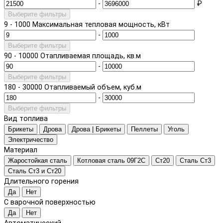
-
₽
Выберите фильтры
9
-
1000
Максимальная тепловая мощность, кВт
-
Выберите фильтры
90
-
10000
Отапливаемая площадь, кв.м
-
Выберите фильтры
180
-
30000
Отапливаемый объем, куб.м
-
Выберите фильтры
Вид топлива
Брикеты
Дрова
Дрова | Брикеты
Пеллеты
Уголь
Электричество
Материал
Жаростойкая сталь
Котловая сталь 09Г2С
Ст20
Сталь Ст3
Сталь Ст3 и Ст20
Длительного горения
Да
Нет
С варочной поверхностью
Да
Нет