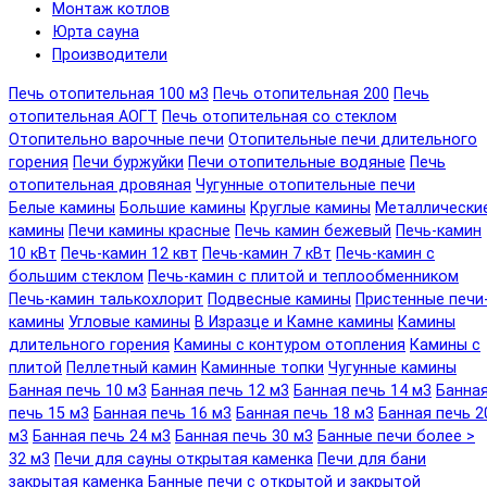
Монтаж котлов
Юрта сауна
Производители
Печь отопительная 100 м3
Печь отопительная 200
Печь
отопительная АОГТ
Печь отопительная со стеклом
Отопительно варочные печи
Отопительные печи длительного
горения
Печи буржуйки
Печи отопительные водяные
Печь
отопительная дровяная
Чугунные отопительные печи
Белые камины
Большие камины
Круглые камины
Металлически
камины
Печи камины красные
Печь камин бежевый
Печь-камин
10 кВт
Печь-камин 12 квт
Печь-камин 7 кВт
Печь-камин с
большим стеклом
Печь-камин с плитой и теплообменником
Печь-камин талькохлорит
Подвесные камины
Пристенные печи
камины
Угловые камины
В Изразце и Камне камины
Камины
длительного горения
Камины с контуром отопления
Камины с
плитой
Пеллетный камин
Каминные топки
Чугунные камины
Банная печь 10 м3
Банная печь 12 м3
Банная печь 14 м3
Банна
печь 15 м3
Банная печь 16 м3
Банная печь 18 м3
Банная печь 2
м3
Банная печь 24 м3
Банная печь 30 м3
Банные печи более >
32 м3
Печи для сауны открытая каменка
Печи для бани
закрытая каменка
Банные печи с открытой и закрытой