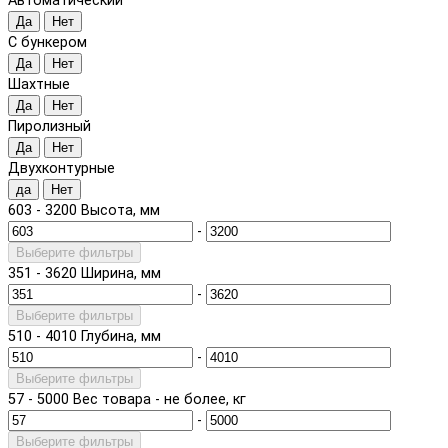
Автоматический
Да
Нет
С бункером
Да
Нет
Шахтные
Да
Нет
Пиролизный
Да
Нет
Двухконтурные
да
Нет
603
-
3200
Высота, мм
-
Выберите фильтры
351
-
3620
Ширина, мм
-
Выберите фильтры
510
-
4010
Глубина, мм
-
Выберите фильтры
57
-
5000
Вес товара - не более, кг
-
Выберите фильтры