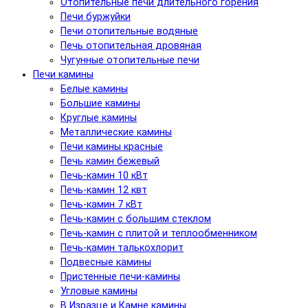
Отопительные печи длительного горения
Печи буржуйки
Печи отопительные водяные
Печь отопительная дровяная
Чугунные отопительные печи
Печи камины
Белые камины
Большие камины
Круглые камины
Металлические камины
Печи камины красные
Печь камин бежевый
Печь-камин 10 кВт
Печь-камин 12 квт
Печь-камин 7 кВт
Печь-камин с большим стеклом
Печь-камин с плитой и теплообменником
Печь-камин талькохлорит
Подвесные камины
Пристенные печи-камины
Угловые камины
В Изразце и Камне камины