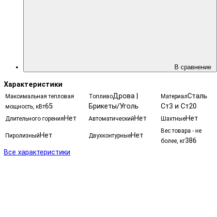
В сравнение
Характеристики
Дрова |
Сталь
Максимальная тепловая
Топливо
Материал
65
Брикеты/Уголь
Ст3 и Ст20
мощность, кВт
Нет
Нет
Нет
Длительного горения
Автоматический
Шахтные
Вес товара - не
Нет
Нет
Пиролизный
Двухконтурные
386
более, кг
Все характеристики