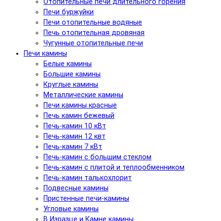
Отопительные печи длительного горения
Печи буржуйки
Печи отопительные водяные
Печь отопительная дровяная
Чугунные отопительные печи
Печи камины
Белые камины
Большие камины
Круглые камины
Металлические камины
Печи камины красные
Печь камин бежевый
Печь-камин 10 кВт
Печь-камин 12 квт
Печь-камин 7 кВт
Печь-камин с большим стеклом
Печь-камин с плитой и теплообменником
Печь-камин талькохлорит
Подвесные камины
Пристенные печи-камины
Угловые камины
В Изразце и Камне камины