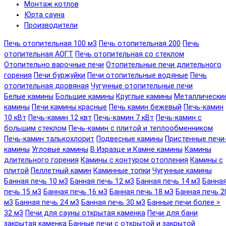
Монтаж котлов
Юрта сауна
Производители
Печь отопительная 100 м3
Печь отопительная 200
Печь
отопительная АОГТ
Печь отопительная со стеклом
Отопительно варочные печи
Отопительные печи длительного
горения
Печи буржуйки
Печи отопительные водяные
Печь
отопительная дровяная
Чугунные отопительные печи
Белые камины
Большие камины
Круглые камины
Металлически
камины
Печи камины красные
Печь камин бежевый
Печь-камин
10 кВт
Печь-камин 12 квт
Печь-камин 7 кВт
Печь-камин с
большим стеклом
Печь-камин с плитой и теплообменником
Печь-камин талькохлорит
Подвесные камины
Пристенные печи
камины
Угловые камины
В Изразце и Камне камины
Камины
длительного горения
Камины с контуром отопления
Камины с
плитой
Пеллетный камин
Каминные топки
Чугунные камины
Банная печь 10 м3
Банная печь 12 м3
Банная печь 14 м3
Банна
печь 15 м3
Банная печь 16 м3
Банная печь 18 м3
Банная печь 2
м3
Банная печь 24 м3
Банная печь 30 м3
Банные печи более >
32 м3
Печи для сауны открытая каменка
Печи для бани
закрытая каменка
Банные печи с открытой и закрытой