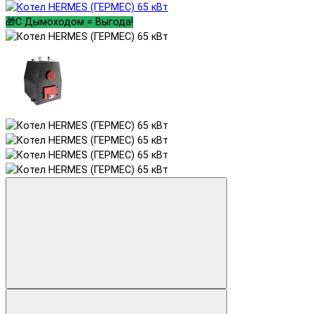
🎁С Дымоходом = Выгода!