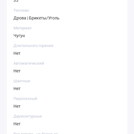
35
Топливо
Дрова | Брикеты/Уголь
Материал
Чугун
Длительного горения
Нет
Автоматический
Нет
Шахтные
Нет
Пиролизный
Нет
Двухконтурные
Нет
Вес товара - не более, кг