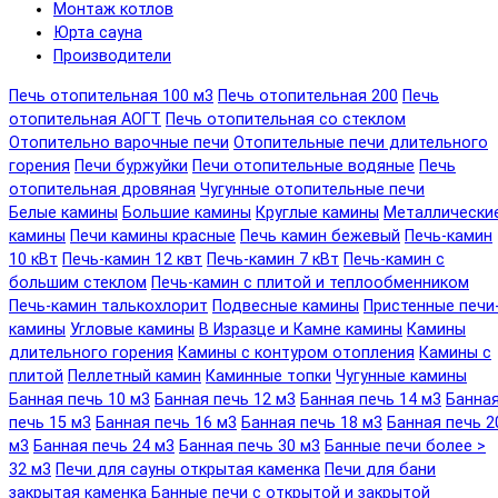
Монтаж котлов
Юрта сауна
Производители
Печь отопительная 100 м3
Печь отопительная 200
Печь
отопительная АОГТ
Печь отопительная со стеклом
Отопительно варочные печи
Отопительные печи длительного
горения
Печи буржуйки
Печи отопительные водяные
Печь
отопительная дровяная
Чугунные отопительные печи
Белые камины
Большие камины
Круглые камины
Металлически
камины
Печи камины красные
Печь камин бежевый
Печь-камин
10 кВт
Печь-камин 12 квт
Печь-камин 7 кВт
Печь-камин с
большим стеклом
Печь-камин с плитой и теплообменником
Печь-камин талькохлорит
Подвесные камины
Пристенные печи
камины
Угловые камины
В Изразце и Камне камины
Камины
длительного горения
Камины с контуром отопления
Камины с
плитой
Пеллетный камин
Каминные топки
Чугунные камины
Банная печь 10 м3
Банная печь 12 м3
Банная печь 14 м3
Банна
печь 15 м3
Банная печь 16 м3
Банная печь 18 м3
Банная печь 2
м3
Банная печь 24 м3
Банная печь 30 м3
Банные печи более >
32 м3
Печи для сауны открытая каменка
Печи для бани
закрытая каменка
Банные печи с открытой и закрытой