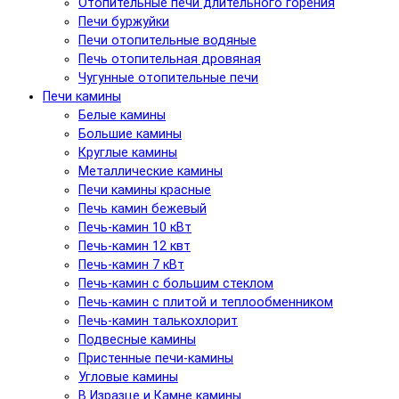
Отопительные печи длительного горения
Печи буржуйки
Печи отопительные водяные
Печь отопительная дровяная
Чугунные отопительные печи
Печи камины
Белые камины
Большие камины
Круглые камины
Металлические камины
Печи камины красные
Печь камин бежевый
Печь-камин 10 кВт
Печь-камин 12 квт
Печь-камин 7 кВт
Печь-камин с большим стеклом
Печь-камин с плитой и теплообменником
Печь-камин талькохлорит
Подвесные камины
Пристенные печи-камины
Угловые камины
В Изразце и Камне камины