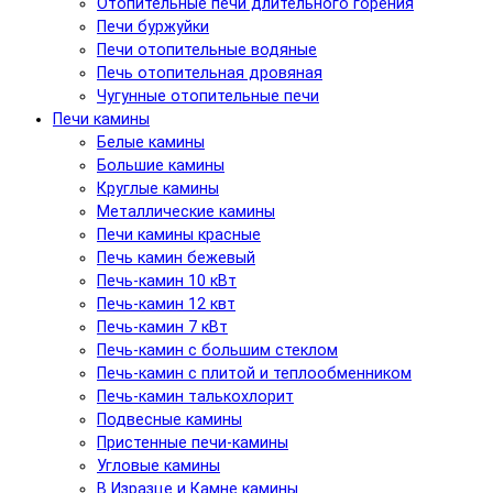
Отопительные печи длительного горения
Печи буржуйки
Печи отопительные водяные
Печь отопительная дровяная
Чугунные отопительные печи
Печи камины
Белые камины
Большие камины
Круглые камины
Металлические камины
Печи камины красные
Печь камин бежевый
Печь-камин 10 кВт
Печь-камин 12 квт
Печь-камин 7 кВт
Печь-камин с большим стеклом
Печь-камин с плитой и теплообменником
Печь-камин талькохлорит
Подвесные камины
Пристенные печи-камины
Угловые камины
В Изразце и Камне камины