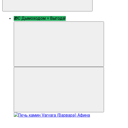
🎁С Дымоходом = Выгода!