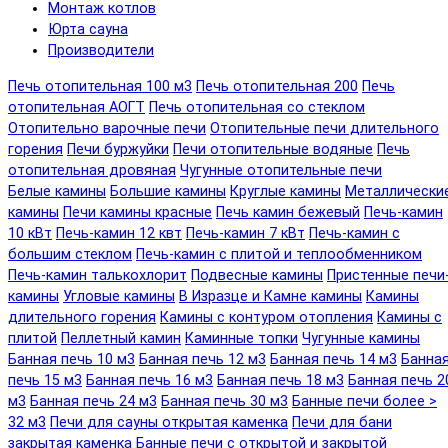
Монтаж котлов
Юрта сауна
Производители
Печь отопительная 100 м3
Печь отопительная 200
Печь
отопительная АОГТ
Печь отопительная со стеклом
Отопительно варочные печи
Отопительные печи длительного
горения
Печи буржуйки
Печи отопительные водяные
Печь
отопительная дровяная
Чугунные отопительные печи
Белые камины
Большие камины
Круглые камины
Металлически
камины
Печи камины красные
Печь камин бежевый
Печь-камин
10 кВт
Печь-камин 12 квт
Печь-камин 7 кВт
Печь-камин с
большим стеклом
Печь-камин с плитой и теплообменником
Печь-камин талькохлорит
Подвесные камины
Пристенные печи
камины
Угловые камины
В Изразце и Камне камины
Камины
длительного горения
Камины с контуром отопления
Камины с
плитой
Пеллетный камин
Каминные топки
Чугунные камины
Банная печь 10 м3
Банная печь 12 м3
Банная печь 14 м3
Банна
печь 15 м3
Банная печь 16 м3
Банная печь 18 м3
Банная печь 2
м3
Банная печь 24 м3
Банная печь 30 м3
Банные печи более >
32 м3
Печи для сауны открытая каменка
Печи для бани
закрытая каменка
Банные печи с открытой и закрытой