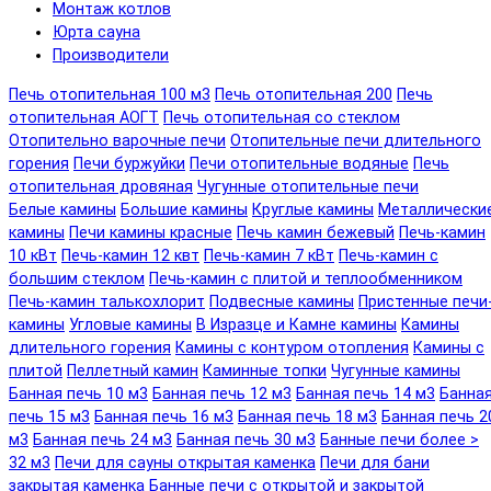
Монтаж котлов
Юрта сауна
Производители
Печь отопительная 100 м3
Печь отопительная 200
Печь
отопительная АОГТ
Печь отопительная со стеклом
Отопительно варочные печи
Отопительные печи длительного
горения
Печи буржуйки
Печи отопительные водяные
Печь
отопительная дровяная
Чугунные отопительные печи
Белые камины
Большие камины
Круглые камины
Металлически
камины
Печи камины красные
Печь камин бежевый
Печь-камин
10 кВт
Печь-камин 12 квт
Печь-камин 7 кВт
Печь-камин с
большим стеклом
Печь-камин с плитой и теплообменником
Печь-камин талькохлорит
Подвесные камины
Пристенные печи
камины
Угловые камины
В Изразце и Камне камины
Камины
длительного горения
Камины с контуром отопления
Камины с
плитой
Пеллетный камин
Каминные топки
Чугунные камины
Банная печь 10 м3
Банная печь 12 м3
Банная печь 14 м3
Банна
печь 15 м3
Банная печь 16 м3
Банная печь 18 м3
Банная печь 2
м3
Банная печь 24 м3
Банная печь 30 м3
Банные печи более >
32 м3
Печи для сауны открытая каменка
Печи для бани
закрытая каменка
Банные печи с открытой и закрытой