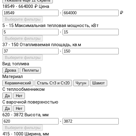
Показать еще 12
Скрыть
18549
-
664000
₽
Цена
-
₽
Выберите фильтры
5
-
15
Максимальная тепловая мощность, кВт
-
Выберите фильтры
37
-
150
Отапливаемая площадь, кв.м
-
Выберите фильтры
Вид топлива
Дрова
Пеллеты
Материал
Керамический
Сталь Ст3 и Ст20
Чугун
Шамот
С теплообменником
Да
Нет
С варочной поверхностью
Да
Нет
620
-
3872
Высота, мм
-
Выберите фильтры
415
-
1000
Ширина, мм