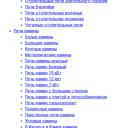
Отопительные печи длительного горения
Печи буржуйки
Печи отопительные водяные
Печь отопительная дровяная
Чугунные отопительные печи
Печи камины
Белые камины
Большие камины
Круглые камины
Металлические камины
Печи камины красные
Печь камин бежевый
Печь-камин 10 кВт
Печь-камин 12 квт
Печь-камин 7 кВт
Печь-камин с большим стеклом
Печь-камин с плитой и теплообменником
Печь-камин талькохлорит
Подвесные камины
Пристенные печи-камины
Угловые камины
В Изразце и Камне камины