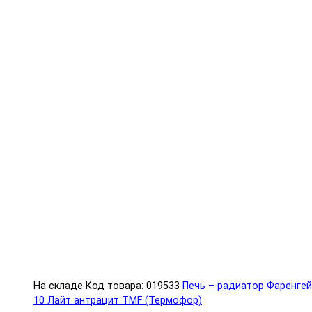
На складе
Код товара: 019533
Печь – радиатор Фаренге
10 Лайт антрацит TMF (Термофор)