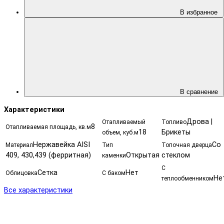
В избранное
В сравнение
Характеристики
Дрова |
Отапливаемый
Топливо
8
Отапливаемая площадь, кв.м
18
Брикеты
объем, куб.м
Нержавейка AISI
Со
Материал
Тип
Топочная дверца
409, 430,439 (ферритная)
Открытая
стеклом
каменки
С
Сетка
Нет
Облицовка
С баком
Не
теплообменником
Все характеристики