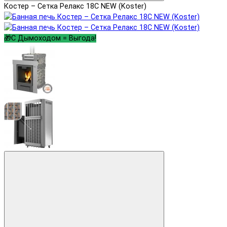
Костер – Сетка Релакс 18С NEW (Koster)
🎁С Дымоходом = Выгода!