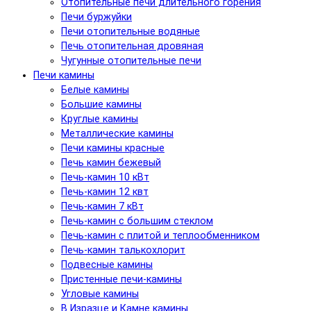
Отопительные печи длительного горения
Печи буржуйки
Печи отопительные водяные
Печь отопительная дровяная
Чугунные отопительные печи
Печи камины
Белые камины
Большие камины
Круглые камины
Металлические камины
Печи камины красные
Печь камин бежевый
Печь-камин 10 кВт
Печь-камин 12 квт
Печь-камин 7 кВт
Печь-камин с большим стеклом
Печь-камин с плитой и теплообменником
Печь-камин талькохлорит
Подвесные камины
Пристенные печи-камины
Угловые камины
В Изразце и Камне камины