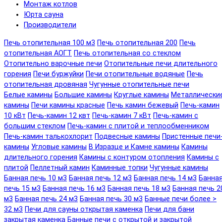
Монтаж котлов
Юрта сауна
Производители
Печь отопительная 100 м3
Печь отопительная 200
Печь
отопительная АОГТ
Печь отопительная со стеклом
Отопительно варочные печи
Отопительные печи длительного
горения
Печи буржуйки
Печи отопительные водяные
Печь
отопительная дровяная
Чугунные отопительные печи
Белые камины
Большие камины
Круглые камины
Металлически
камины
Печи камины красные
Печь камин бежевый
Печь-камин
10 кВт
Печь-камин 12 квт
Печь-камин 7 кВт
Печь-камин с
большим стеклом
Печь-камин с плитой и теплообменником
Печь-камин талькохлорит
Подвесные камины
Пристенные печи
камины
Угловые камины
В Изразце и Камне камины
Камины
длительного горения
Камины с контуром отопления
Камины с
плитой
Пеллетный камин
Каминные топки
Чугунные камины
Банная печь 10 м3
Банная печь 12 м3
Банная печь 14 м3
Банна
печь 15 м3
Банная печь 16 м3
Банная печь 18 м3
Банная печь 2
м3
Банная печь 24 м3
Банная печь 30 м3
Банные печи более >
32 м3
Печи для сауны открытая каменка
Печи для бани
закрытая каменка
Банные печи с открытой и закрытой